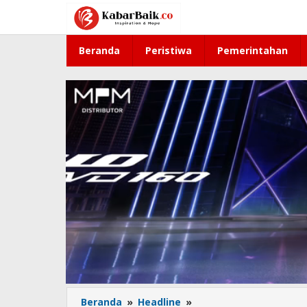
Lewati
ke
konten
Beranda
Peristiwa
Pemerintahan
Beranda
»
Headline
»
Drama