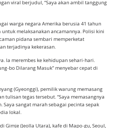
ingan viral berjudul, “Saya akan ambil tanggung
agai warga negara Amerika berusia 41 tahun
 untuk melaksanakan ancamannya. Polisi kini
ancaman pidana sembari memperketat
 terjadinya kekerasan.
ya. Ia merembes ke kehidupan sehari-hari.
ung-bo Dilarang Masuk” menyebar cepat di
Anyang (Gyeonggi), pemilik warung memasang
n tulisan tegas tersebut. “Saya memasangnya
n. Saya sangat marah sebagai pecinta sepak
dia lokal.
 Gimje (Jeolla Utara), kafe di Mapo-gu, Seoul,