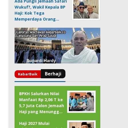
Ada Pungli Jemaah Safari
Wukuf?, Wakil Kepala BP
Haji: Kok Tega
Memperdaya Orang…
BPKH Salurkan Nilai
Manfaat Rp 2,06 T ke
5,7 Juta Calon Jemaah
Haji yang Menungg…
Haji 2027 Mulai