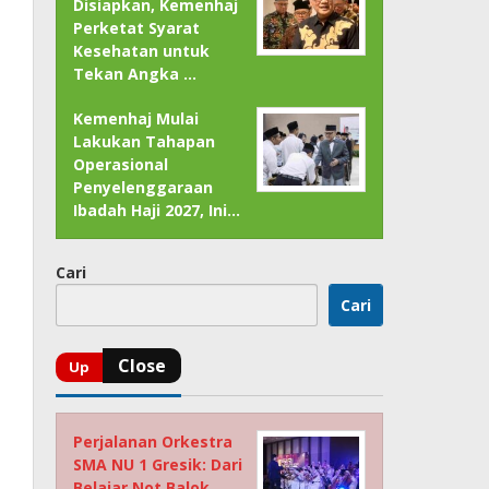
Disiapkan, Kemenhaj
Perketat Syarat
Kesehatan untuk
Tekan Angka …
Kemenhaj Mulai
Lakukan Tahapan
Operasional
Penyelenggaraan
Ibadah Haji 2027, Ini…
Cari
Cari
Perjalanan Orkestra
SMA NU 1 Gresik: Dari
Belajar Not Balok