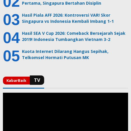
Pertama, Singapura Bertahan Disiplin
Hasil Piala AFF 2026: Kontroversi VAR! Skor
Singapura vs Indonesia Kembali Imbang 1-1
Hasil SEA V Cup 2026: Comeback Bersejarah Sejak
2019! Indonesia Tumbangkan Vietnam 3-2
Kuota Internet Dilarang Hangus Sepihak,
Telkomsel Hormati Putusan MK