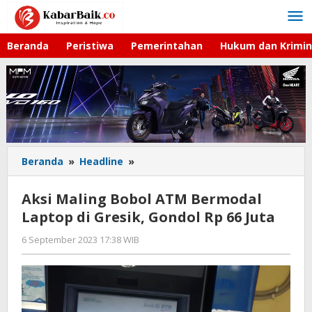
Lewati
ke
konten
Beranda
Peristiwa
Pemerintahan
Hukum dan Krimin
Beranda
»
Headline
»
Aksi
Maling
Bobol
Aksi Maling Bobol ATM Bermodal
ATM
Laptop di Gresik, Gondol Rp 66 Juta
Bermodal
Laptop
6 September 2023 17:38 WIB
oleh
di
Andika
Gresik,
DP
Gondol
Rp
66