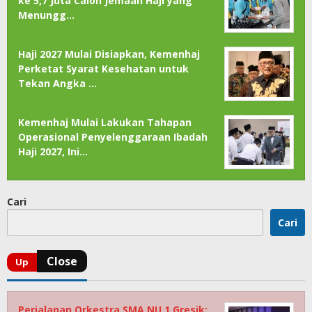
ke 5,7 Juta Calon Jemaah Haji yang
Menungg…
Haji 2027 Mulai Disiapkan, Kemenhaj
Perketat Syarat Kesehatan untuk
Tekan Angka …
Kemenhaj Mulai Lakukan Tahapan
Operasional Penyelenggaraan Ibadah
Haji 2027, Ini…
Cari
Cari
Perjalanan Orkestra SMA NU 1 Gresik: