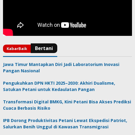
Jawa Timur Mantapkan Diri Jadi Laboratorium Inovasi
Pangan Nasional
Pengukuhkan DPN HKTI 2025–2030: Akhiri Dualisme,
Satukan Petani untuk Kedaulatan Pangan
Transformasi Digital BMKG, Kini Petani Bisa Akses Prediksi
Cuaca Berbasis Risiko
IPB Dorong Produktivitas Petani Lewat Ekspedisi Patriot,
Salurkan Benih Unggul di Kawasan Transmigrasi