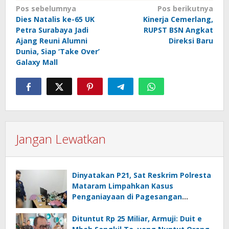
Navigasi
Pos sebelumnya
Pos berikutnya
Dies Natalis ke-65 UK
Kinerja Cemerlang,
pos
Petra Surabaya Jadi
RUPST BSN Angkat
Ajang Reuni Alumni
Direksi Baru
Dunia, Siap ‘Take Over’
Galaxy Mall
Jangan Lewatkan
Dinyatakan P21, Sat Reskrim Polresta
Mataram Limpahkan Kasus
Penganiayaan di Pagesangan
Mataram
Dituntut Rp 25 Miliar, Armuji: Duit e