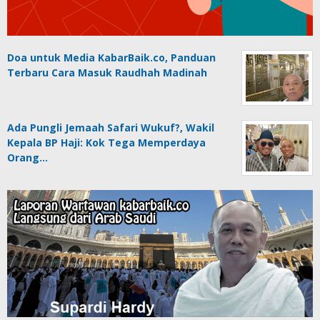
Doa untuk Media KabarBaik.co, Panduan
Terbaru Cara Masuk Raudhah Madinah
Ada Pungli Jemaah Safari Wukuf?, Wakil
Kepala BP Haji: Kok Tega Memperdaya
Orang…