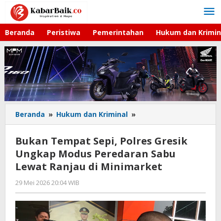
Lewati
ke
konten
Beranda
Peristiwa
Pemerintahan
Hukum dan Krimin
Beranda
»
Hukum dan Kriminal
»
Bukan
Tempat
Sepi,
Bukan Tempat Sepi, Polres Gresik
Polres
Ungkap Modus Peredaran Sabu
Gresik
Lewat Ranjau di Minimarket
Ungkap
Modus
29 Mei 2026 20:04 WIB
oleh
Peredaran
Andika
Sabu
DP
Lewat
Ranjau