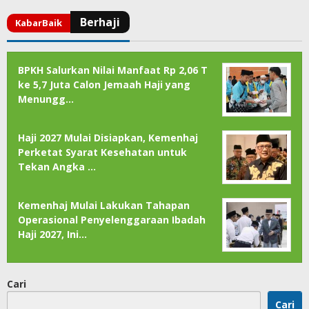
BPKH Salurkan Nilai Manfaat Rp 2,06 T
ke 5,7 Juta Calon Jemaah Haji yang
Menungg…
Haji 2027 Mulai Disiapkan, Kemenhaj
Perketat Syarat Kesehatan untuk
Tekan Angka …
Kemenhaj Mulai Lakukan Tahapan
Operasional Penyelenggaraan Ibadah
Haji 2027, Ini…
Cari
Cari