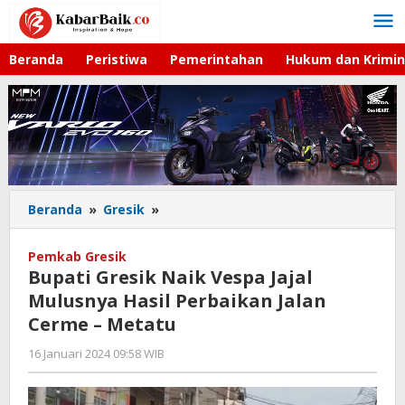
Lewati
ke
konten
Beranda
Peristiwa
Pemerintahan
Hukum dan Krimin
Beranda
»
Gresik
»
Bupati
Gresik
Naik
Pemkab Gresik
Vespa
Bupati Gresik Naik Vespa Jajal
Jajal
Mulusnya Hasil Perbaikan Jalan
Mulusnya
Cerme – Metatu
Hasil
Perbaikan
16 Januari 2024 09:58 WIB
oleh
Jalan
Andika
Cerme
DP
-