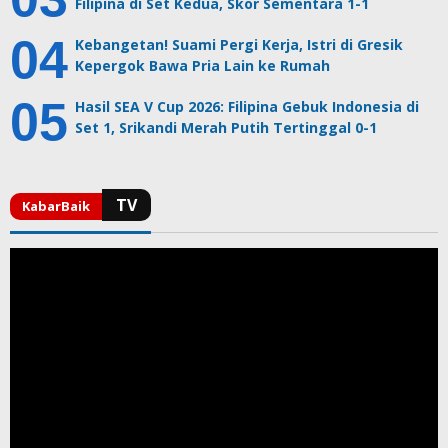
Filipina di Set Kedua, Skor Sementara 1-1
Kebangetan! Suami Pergi Kerja, Istri di Gresik
Kepergok Bawa Pria Lain ke Rumah
Hasil SEA V Cup 2026: Filipina Gebuk Indonesia di
Set 1, Srikandi Merah Putih Tertinggal 0-1