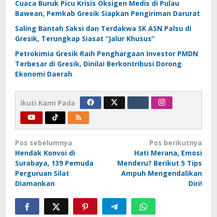
Cuaca Buruk Picu Krisis Oksigen Medis di Pulau
Bawean, Pemkab Gresik Siapkan Pengiriman Darurat
Saling Bantah Saksi dan Terdakwa SK ASN Palsu di
Gresik, Terungkap Siasat “Jalur Khusus”
Petrokimia Gresik Raih Penghargaan Investor PMDN
Terbesar di Gresik, Dinilai Berkontribusi Dorong
Ekonomi Daerah
Ikuti Kami Pada
Navigasi
Pos sebelumnya
Pos berikutnya
Hendak Konvoi di
Hati Merana, Emosi
pos
Surabaya, 139 Pemuda
Menderu? Berikut 5 Tips
Perguruan Silat
Ampuh Mengendalikan
Diamankan
Diri!