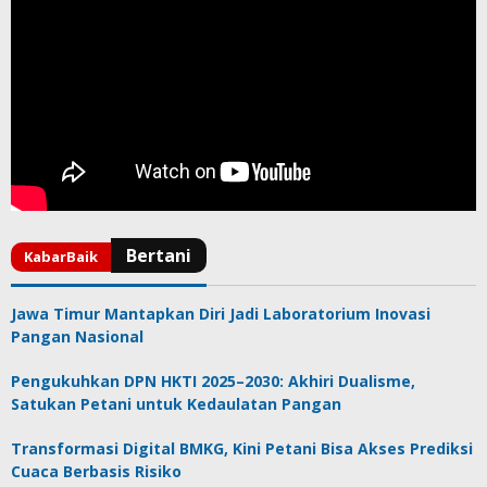
Jawa Timur Mantapkan Diri Jadi Laboratorium Inovasi
Pangan Nasional
Pengukuhkan DPN HKTI 2025–2030: Akhiri Dualisme,
Satukan Petani untuk Kedaulatan Pangan
Transformasi Digital BMKG, Kini Petani Bisa Akses Prediksi
Cuaca Berbasis Risiko