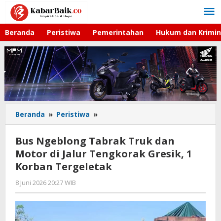
Lewati
ke
konten
Beranda
Peristiwa
Pemerintahan
Hukum dan Krimin
Beranda
»
Peristiwa
»
Bus
Ngeblong
Tabrak
Bus Ngeblong Tabrak Truk dan
Truk
Motor di Jalur Tengkorak Gresik, 1
dan
Korban Tergeletak
Motor
di
8 Juni 2026 20:27 WIB
oleh
Jalur
Andika
Tengkorak
DP
Gresik,
1