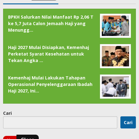
BPKH Salurkan Nilai Manfaat Rp 2,06 T
ke 5,7 Juta Calon Jemaah Haji yang
Menungg…
Haji 2027 Mulai Disiapkan, Kemenhaj
Perketat Syarat Kesehatan untuk
Tekan Angka …
Kemenhaj Mulai Lakukan Tahapan
Operasional Penyelenggaraan Ibadah
Haji 2027, Ini…
Cari
Cari