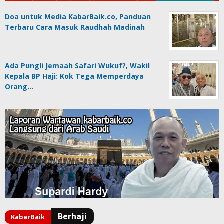
Doa untuk Media KabarBaik.co, Panduan
Terbaru Cara Masuk Raudhah Madinah
Ada Pungli Jemaah Safari Wukuf?, Wakil
Kepala BP Haji: Kok Tega Memperdaya
Orang…