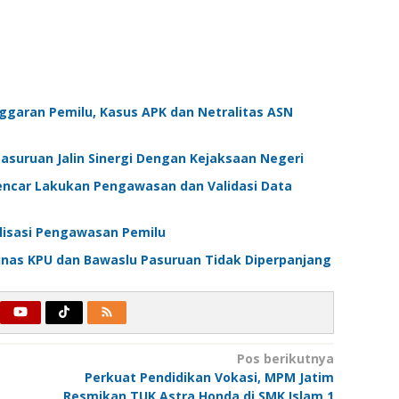
ggaran Pemilu, Kasus APK dan Netralitas ASN
suruan Jalin Sinergi Dengan Kejaksaan Negeri
encar Lakukan Pengawasan dan Validasi Data
lisasi Pengawasan Pemilu
inas KPU dan Bawaslu Pasuruan Tidak Diperpanjang
Pos berikutnya
Perkuat Pendidikan Vokasi, MPM Jatim
Resmikan TUK Astra Honda di SMK Islam 1