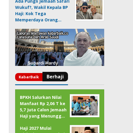
Ada Pungli Jemaah Safari
Wukuf?, Wakil Kepala BP
Haji: Kok Tega
Memperdaya Orang…
BPKH Salurkan Nilai
Manfaat Rp 2,06 T ke
5,7 Juta Calon Jemaah
Haji yang Menungg…
Haji 2027 Mulai