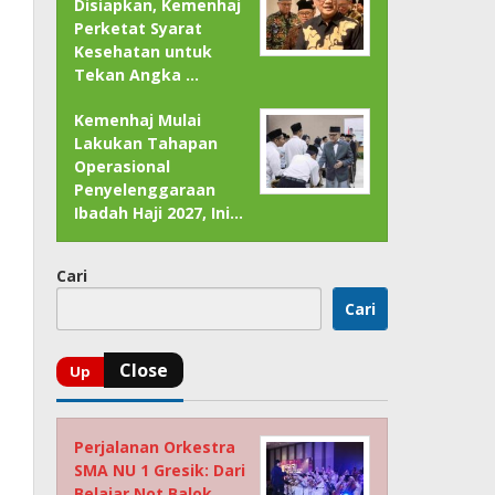
Disiapkan, Kemenhaj
Perketat Syarat
Kesehatan untuk
Tekan Angka …
Kemenhaj Mulai
Lakukan Tahapan
Operasional
Penyelenggaraan
Ibadah Haji 2027, Ini…
Cari
Cari
Perjalanan Orkestra
SMA NU 1 Gresik: Dari
Belajar Not Balok