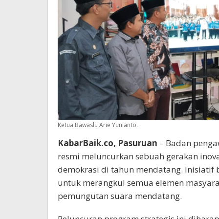
Ketua Bawaslu Arie Yunianto.
KabarBaik.co, Pasuruan
– Badan penga
resmi meluncurkan sebuah gerakan inov
demokrasi di tahun mendatang. Inisiatif 
untuk merangkul semua elemen masyarak
pemungutan suara mendatang.
Peluncuran program strategis ini diha