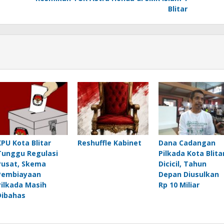
Blitar
KPU Kota Blitar
Reshuffle Kabinet
Dana Cadangan
Tunggu Regulasi
Pilkada Kota Blita
Pusat, Skema
Dicicil, Tahun
Pembiayaan
Depan Diusulkan
Pilkada Masih
Rp 10 Miliar
Dibahas