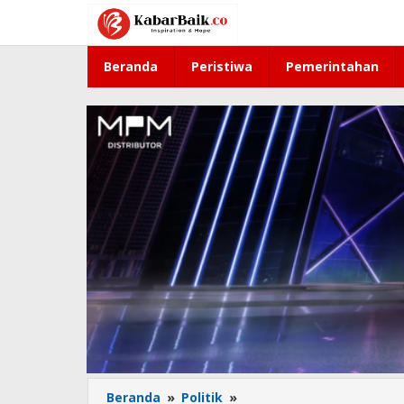
Lewati
ke
konten
Beranda
Peristiwa
Pemerintahan
Beranda
»
Politik
»
Cegah