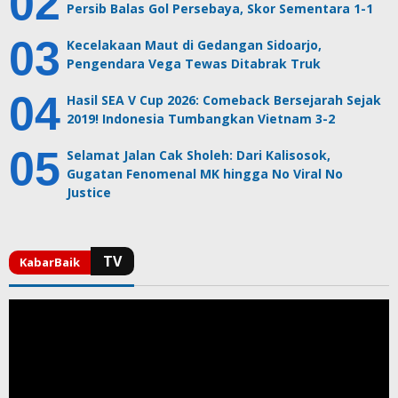
Persib Balas Gol Persebaya, Skor Sementara 1-1
Kecelakaan Maut di Gedangan Sidoarjo,
Pengendara Vega Tewas Ditabrak Truk
Hasil SEA V Cup 2026: Comeback Bersejarah Sejak
2019! Indonesia Tumbangkan Vietnam 3-2
Selamat Jalan Cak Sholeh: Dari Kalisosok,
Gugatan Fenomenal MK hingga No Viral No
Justice