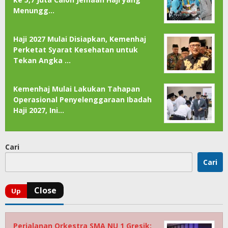
Menungg…
Haji 2027 Mulai Disiapkan, Kemenhaj
Perketat Syarat Kesehatan untuk
Tekan Angka …
Kemenhaj Mulai Lakukan Tahapan
Operasional Penyelenggaraan Ibadah
Haji 2027, Ini…
Cari
Cari
Perjalanan Orkestra SMA NU 1 Gresik: