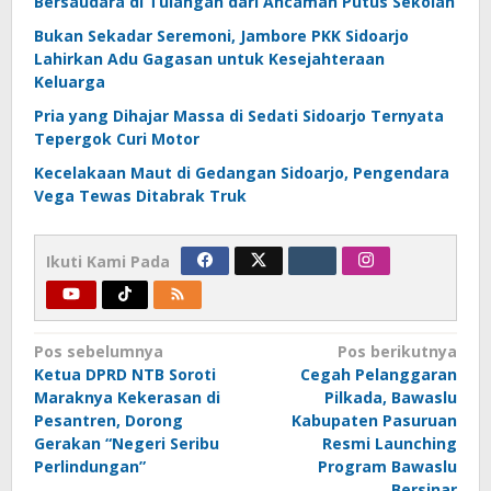
Bersaudara di Tulangan dari Ancaman Putus Sekolah
Bukan Sekadar Seremoni, Jambore PKK Sidoarjo
Lahirkan Adu Gagasan untuk Kesejahteraan
Keluarga
Pria yang Dihajar Massa di Sedati Sidoarjo Ternyata
Tepergok Curi Motor
Kecelakaan Maut di Gedangan Sidoarjo, Pengendara
Vega Tewas Ditabrak Truk
Ikuti Kami Pada
Navigasi
Pos sebelumnya
Pos berikutnya
Ketua DPRD NTB Soroti
Cegah Pelanggaran
pos
Maraknya Kekerasan di
Pilkada, Bawaslu
Pesantren, Dorong
Kabupaten Pasuruan
Gerakan “Negeri Seribu
Resmi Launching
Perlindungan”
Program Bawaslu
Bersinar