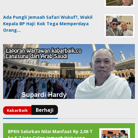
Ada Pungli Jemaah Safari Wukuf?, Wakil
Kepala BP Haji: Kok Tega Memperdaya
Orang…
BPKH Salurkan Nilai Manfaat Rp 2,06 T
ke 5,7 Juta Calon Jemaah Haji yang