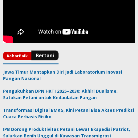
Jawa Timur Mantapkan Diri Jadi Laboratorium Inovasi
Pangan Nasional
Pengukuhkan DPN HKTI 2025–2030: Akhiri Dualisme,
Satukan Petani untuk Kedaulatan Pangan
Transformasi Digital BMKG, Kini Petani Bisa Akses Prediksi
Cuaca Berbasis Risiko
IPB Dorong Produktivitas Petani Lewat Ekspedisi Patriot,
Salurkan Benih Unggul di Kawasan Transmigrasi