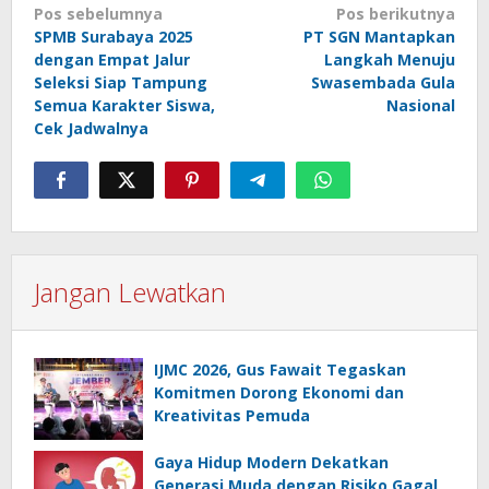
Navigasi
Pos sebelumnya
Pos berikutnya
SPMB Surabaya 2025
PT SGN Mantapkan
pos
dengan Empat Jalur
Langkah Menuju
Seleksi Siap Tampung
Swasembada Gula
Semua Karakter Siswa,
Nasional
Cek Jadwalnya
Jangan Lewatkan
IJMC 2026, Gus Fawait Tegaskan
Komitmen Dorong Ekonomi dan
Kreativitas Pemuda
Gaya Hidup Modern Dekatkan
Generasi Muda dengan Risiko Gagal