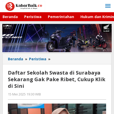
Lewati
ke
konten
Beranda
Peristiwa
Pemerintahan
Hukum dan Krimin
Beranda
»
Peristiwa
»
Daftar
Sekolah
Swasta
Daftar Sekolah Swasta di Surabaya
di
Sekarang Gak Pake Ribet, Cukup Klik
Surabaya
di Sini
Sekarang
Gak
15 Mei 2025 19:30 WIB
oleh
Pake
Gagah
Ribet,
Saputra
Cukup
Klik