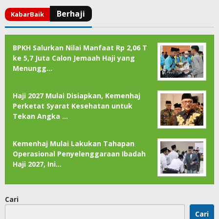
BPKH Salurkan Nilai Manfaat Rp 2,06 T
ke 5,7 Juta Calon Jemaah Haji yang
Menungg…
Haji 2027 Mulai Disiapkan, Kemenhaj
Perketat Syarat Kesehatan untuk
Tekan Angka …
Kemenhaj Mulai Lakukan Tahapan
Operasional Penyelenggaraan Ibadah
Haji 2027, Ini…
Cari
Cari