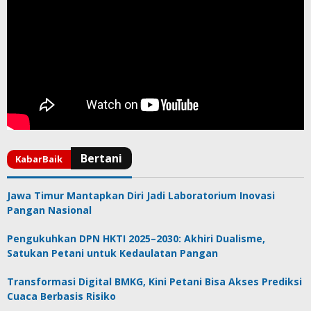
Jawa Timur Mantapkan Diri Jadi Laboratorium Inovasi
Pangan Nasional
Pengukuhkan DPN HKTI 2025–2030: Akhiri Dualisme,
Satukan Petani untuk Kedaulatan Pangan
Transformasi Digital BMKG, Kini Petani Bisa Akses Prediksi
Cuaca Berbasis Risiko