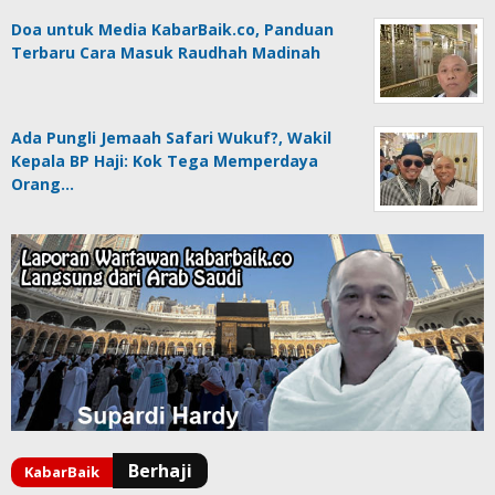
Doa untuk Media KabarBaik.co, Panduan
Terbaru Cara Masuk Raudhah Madinah
Ada Pungli Jemaah Safari Wukuf?, Wakil
Kepala BP Haji: Kok Tega Memperdaya
Orang…