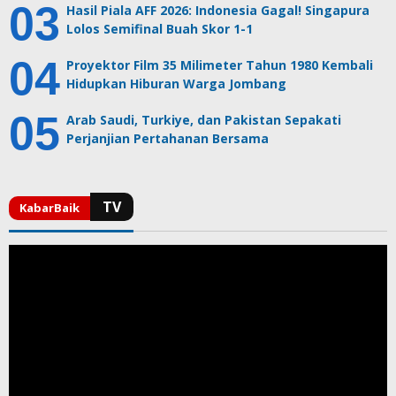
Hasil Piala AFF 2026: Indonesia Gagal! Singapura
Lolos Semifinal Buah Skor 1-1
Proyektor Film 35 Milimeter Tahun 1980 Kembali
Hidupkan Hiburan Warga Jombang
Arab Saudi, Turkiye, dan Pakistan Sepakati
Perjanjian Pertahanan Bersama