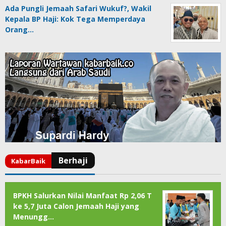
Ada Pungli Jemaah Safari Wukuf?, Wakil
Kepala BP Haji: Kok Tega Memperdaya
Orang…
BPKH Salurkan Nilai Manfaat Rp 2,06 T
ke 5,7 Juta Calon Jemaah Haji yang
Menungg…