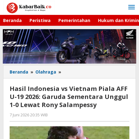
Lewati
ke
konten
Beranda
Peristiwa
Pemerintahan
Hukum dan Krimin
Beranda
»
Olahraga
»
Hasil
Indonesia
vs
Hasil Indonesia vs Vietnam Piala AFF
Vietnam
U-19 2026: Garuda Sementara Unggul
Piala
1-0 Lewat Rony Salampessy
AFF
U-
7 Juni 2026 20:35 WIB
oleh
19
Hardy
2026:
Garuda
Sementara