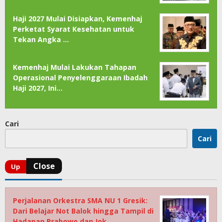
Haji 2027 Mulai Disiapkan, Kemenhaj
Perketat Syarat Kesehatan untuk
Tekan Angka …
Kemenhaj Mulai Lakukan Tahapan
Operasional Penyelenggaraan Ibadah
Haji 2027, Ini…
Cari
Cari
Perjalanan Orkestra SMA NU 1 Gresik:
Dari Belajar Not Balok hingga Tampil di
Hadapan Prabowo dan Jok…