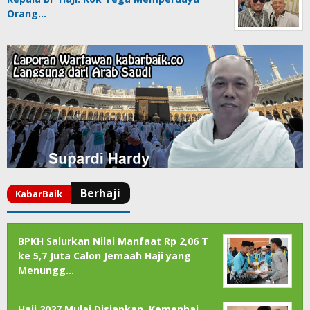
Orang…
BPKH Salurkan Nilai Manfaat Rp 2,06 T
ke 5,7 Juta Calon Jemaah Haji yang
Menungg…
Haji 2027 Mulai Disiapkan, Kemenhaj