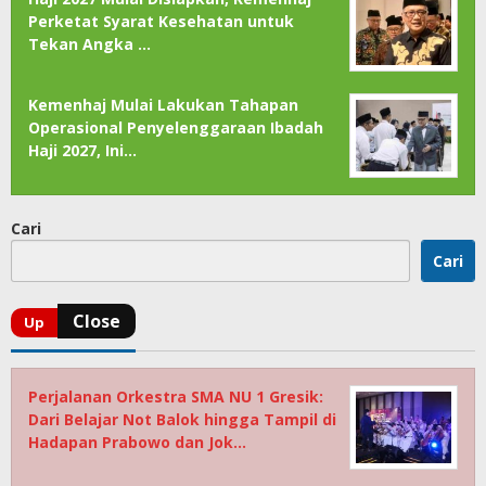
Perketat Syarat Kesehatan untuk
Tekan Angka …
Kemenhaj Mulai Lakukan Tahapan
Operasional Penyelenggaraan Ibadah
Haji 2027, Ini…
Cari
Cari
Perjalanan Orkestra SMA NU 1 Gresik:
Dari Belajar Not Balok hingga Tampil di
Hadapan Prabowo dan Jok…