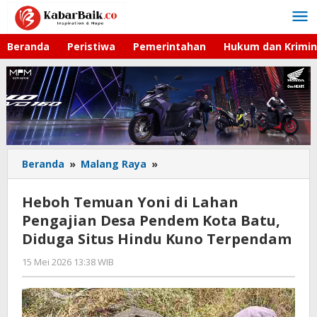
Lewati
ke
konten
Beranda
Peristiwa
Pemerintahan
Hukum dan Krimin
Beranda
»
Malang Raya
»
Heboh
Temuan
Yoni
Heboh Temuan Yoni di Lahan
di
Pengajian Desa Pendem Kota Batu,
Lahan
Diduga Situs Hindu Kuno Terpendam
Pengajian
Desa
15 Mei 2026 13:38 WIB
oleh
Pendem
Faisal
Kota
Batu,
Diduga