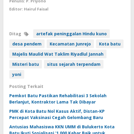
Penulis: P. Priyono
Editor: Hairul Faisal
Ditag
artefak peninggalan Hindu kuno
desa pendem
Kecamatan Junrejo
Kota batu
Majelis Maulid Wat Taklim Riyadlul Jannah
Misteri batu
situs sejarah terpendam
yoni
Posting Terkait
Pemkot Batu Pastikan Rehabilitasi 3 Sekolah
Berlanjut, Kontraktor Lama Tak Dibayar
PMK di Kota Batu Nol Kasus Aktif, Distan-KP
Percepat Vaksinasi Cegah Gelombang Baru
Antusias Mahasiswa KKN UMM di Bulukerto Kota
Batu Ikuti Sosialisasi ‘1.000 Kabar Baik untuk