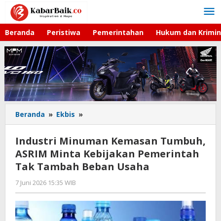
Lewati
ke
konten
Beranda
Peristiwa
Pemerintahan
Hukum dan Krimin
Beranda
»
Ekbis
»
Industri
Minuman
Kemasan
Industri Minuman Kemasan Tumbuh,
Tumbuh,
ASRIM Minta Kebijakan Pemerintah
ASRIM
Tak Tambah Beban Usaha
Minta
Kebijakan
7 Juni 2026 15:35 WIB
oleh
Pemerintah
Imam
Tak
WD
Tambah
Beban