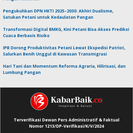
Pengukuhkan DPN HKTI 2025–2030: Akhiri Dualisme,
Satukan Petani untuk Kedaulatan Pangan
Transformasi Digital BMKG, Kini Petani Bisa Akses Prediksi
Cuaca Berbasis Risiko
IPB Dorong Produktivitas Petani Lewat Ekspedisi Patriot,
Salurkan Benih Unggul di Kawasan Transmigrasi
Hari Tani dan Momentum Reforma Agraria, Hilirisasi, dan
Lumbung Pangan
Terverifikasi Dewan Pers Administratif & Faktual
Nomor 1213/DP-Verifikasi/K/V/2024