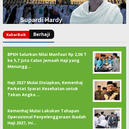
BPKH Salurkan Nilai Manfaat Rp 2,06 T
ke 5,7 Juta Calon Jemaah Haji yang
Menungg…
Haji 2027 Mulai Disiapkan, Kemenhaj
Perketat Syarat Kesehatan untuk
Tekan Angka …
Kemenhaj Mulai Lakukan Tahapan
Operasional Penyelenggaraan Ibadah
Haji 2027, Ini…