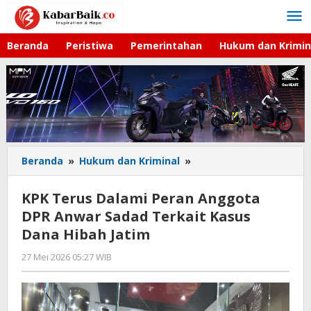
Lewati
ke
konten
Beranda
Peristiwa
Pemerintahan
Hukum dan Krimin
Beranda
»
Hukum dan Kriminal
»
KPK
Terus
Dalami
KPK Terus Dalami Peran Anggota
Peran
DPR Anwar Sadad Terkait Kasus
Anggota
Dana Hibah Jatim
DPR
Anwar
27 Mei 2026 05:27 WIB
oleh
Sadad
Imam
Terkait
WD
Kasus
Dana