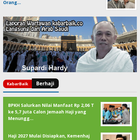
Orang…
BPKH Salurkan Nilai Manfaat Rp 2,06 T
ke 5,7 Juta Calon Jemaah Haji yang
Menungg…
Haji 2027 Mulai Disiapkan, Kemenhaj