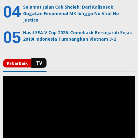
Selamat Jalan Cak Sholeh: Dari Kalisosok,
Gugatan Fenomenal MK hingga No Viral No
Justice
Hasil SEA V Cup 2026: Comeback Bersejarah Sejak
2019! Indonesia Tumbangkan Vietnam 3-2