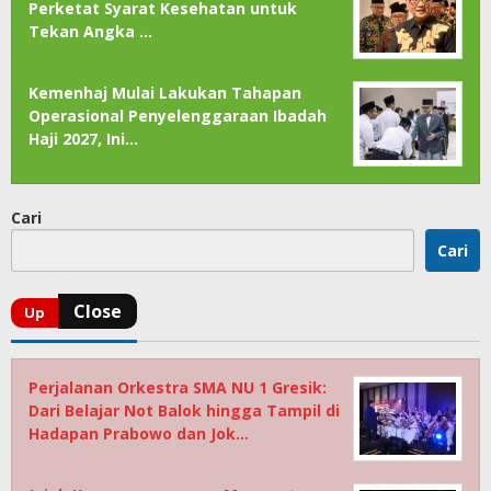
Perketat Syarat Kesehatan untuk
Tekan Angka …
Kemenhaj Mulai Lakukan Tahapan
Operasional Penyelenggaraan Ibadah
Haji 2027, Ini…
Cari
Cari
Perjalanan Orkestra SMA NU 1 Gresik:
Dari Belajar Not Balok hingga Tampil di
Hadapan Prabowo dan Jok…