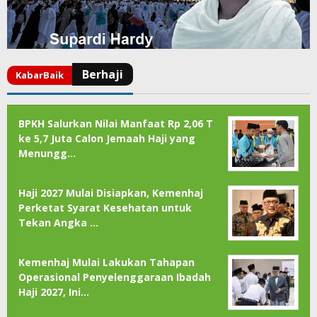
BPKH Salurkan Nilai Manfaat Rp 2,06 T
ke 5,7 Juta Calon Jemaah Haji yang
Menungg…
Haji 2027 Mulai Disiapkan, Kemenhaj
Perketat Syarat Kesehatan untuk
Tekan Angka …
Kemenhaj Mulai Lakukan Tahapan
Operasional Penyelenggaraan Ibadah
Haji 2027, Ini…