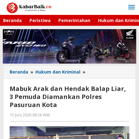
Lewati
ke
konten
Beranda
Peristiwa
Pemerintahan
Hukum dan Krimin
Beranda
»
Hukum dan Kriminal
»
Mabuk
Arak
dan
Mabuk Arak dan Hendak Balap Liar,
Hendak
3 Pemuda Diamankan Polres
Balap
Pasuruan Kota
Liar,
3
15 Juni 2026 08:26 WIB
oleh
Pemuda
Gagah
Diamankan
Saputra
Polres
Pasuruan