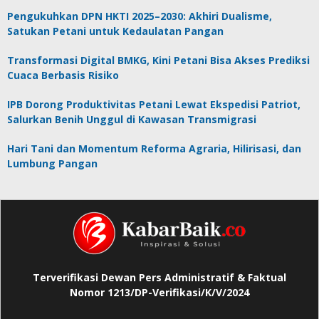
Pengukuhkan DPN HKTI 2025–2030: Akhiri Dualisme,
Satukan Petani untuk Kedaulatan Pangan
Transformasi Digital BMKG, Kini Petani Bisa Akses Prediksi
Cuaca Berbasis Risiko
IPB Dorong Produktivitas Petani Lewat Ekspedisi Patriot,
Salurkan Benih Unggul di Kawasan Transmigrasi
Hari Tani dan Momentum Reforma Agraria, Hilirisasi, dan
Lumbung Pangan
Terverifikasi Dewan Pers Administratif & Faktual
Nomor 1213/DP-Verifikasi/K/V/2024