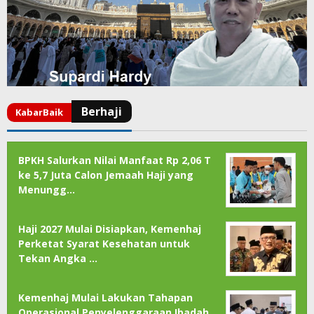
BPKH Salurkan Nilai Manfaat Rp 2,06 T
ke 5,7 Juta Calon Jemaah Haji yang
Menungg…
Haji 2027 Mulai Disiapkan, Kemenhaj
Perketat Syarat Kesehatan untuk
Tekan Angka …
Kemenhaj Mulai Lakukan Tahapan
Operasional Penyelenggaraan Ibadah