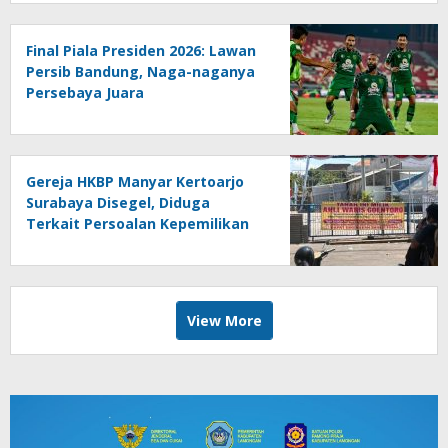
Final Piala Presiden 2026: Lawan
Persib Bandung, Naga-naganya
Persebaya Juara
Gereja HKBP Manyar Kertoarjo
Surabaya Disegel, Diduga
Terkait Persoalan Kepemilikan
Lahan
View More