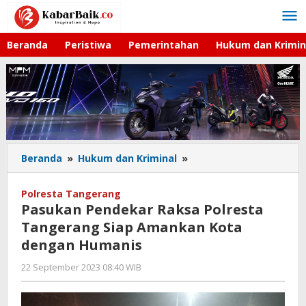
Lewati
ke
konten
Beranda
Peristiwa
Pemerintahan
Hukum dan Krimin
Beranda
»
Hukum dan Kriminal
»
Pasukan
Pendekar
Raksa
Polresta Tangerang
Polresta
Pasukan Pendekar Raksa Polresta
Tangerang
Tangerang Siap Amankan Kota
Siap
dengan Humanis
Amankan
Kota
22 September 2023 08:40 WIB
oleh
dengan
Andika
Humanis
DP