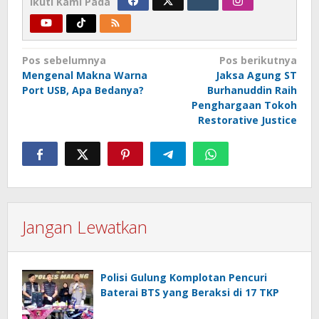
Ikuti Kami Pada
Navigasi
Pos sebelumnya
Pos berikutnya
Mengenal Makna Warna
Jaksa Agung ST
pos
Port USB, Apa Bedanya?
Burhanuddin Raih
Penghargaan Tokoh
Restorative Justice
Jangan Lewatkan
Polisi Gulung Komplotan Pencuri
Baterai BTS yang Beraksi di 17 TKP