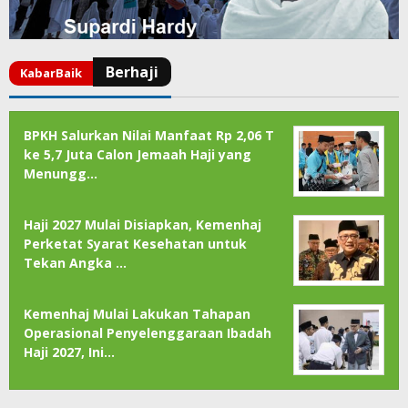
BPKH Salurkan Nilai Manfaat Rp 2,06 T
ke 5,7 Juta Calon Jemaah Haji yang
Menungg…
Haji 2027 Mulai Disiapkan, Kemenhaj
Perketat Syarat Kesehatan untuk
Tekan Angka …
Kemenhaj Mulai Lakukan Tahapan
Operasional Penyelenggaraan Ibadah
Haji 2027, Ini…