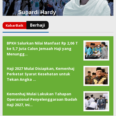
BPKH Salurkan Nilai Manfaat Rp 2,06 T
ke 5,7 Juta Calon Jemaah Haji yang
Menungg…
Haji 2027 Mulai Disiapkan, Kemenhaj
Perketat Syarat Kesehatan untuk
Tekan Angka …
Kemenhaj Mulai Lakukan Tahapan
Operasional Penyelenggaraan Ibadah
Haji 2027, Ini…