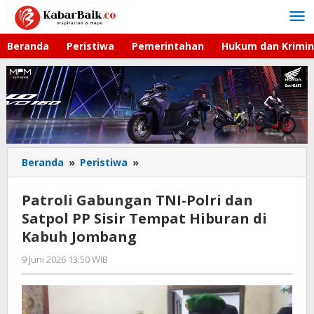
Lewati
ke
konten
Beranda
Peristiwa
Pemerintahan
Hukum dan Krimin
Beranda
»
Peristiwa
»
Patroli
Gabungan
TNI-
Patroli Gabungan TNI-Polri dan
Polri
Satpol PP Sisir Tempat Hiburan di
dan
Kabuh Jombang
Satpol
PP
9 Juni 2026 13:50 WIB
oleh
Sisir
Gagah
Tempat
Saputra
Hiburan
di