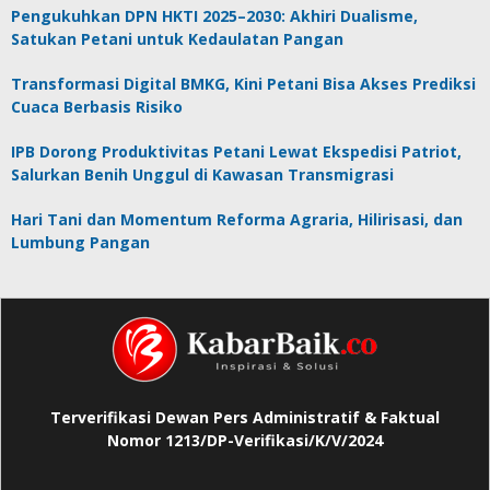
Pengukuhkan DPN HKTI 2025–2030: Akhiri Dualisme,
Satukan Petani untuk Kedaulatan Pangan
Transformasi Digital BMKG, Kini Petani Bisa Akses Prediksi
Cuaca Berbasis Risiko
IPB Dorong Produktivitas Petani Lewat Ekspedisi Patriot,
Salurkan Benih Unggul di Kawasan Transmigrasi
Hari Tani dan Momentum Reforma Agraria, Hilirisasi, dan
Lumbung Pangan
Terverifikasi Dewan Pers Administratif & Faktual
Nomor 1213/DP-Verifikasi/K/V/2024