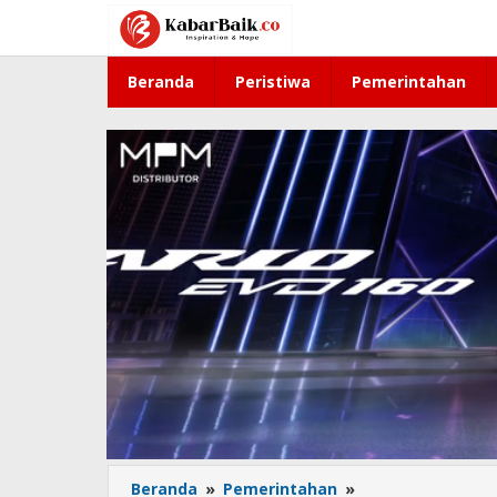
Lewati
ke
konten
Beranda
Peristiwa
Pemerintahan
Beranda
»
Pemerintahan
»
Pendaftaran