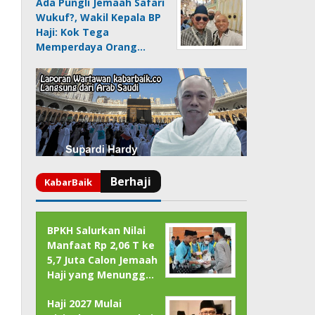
Ada Pungli Jemaah Safari
Wukuf?, Wakil Kepala BP
Haji: Kok Tega
Memperdaya Orang…
BPKH Salurkan Nilai
Manfaat Rp 2,06 T ke
5,7 Juta Calon Jemaah
Haji yang Menungg…
Haji 2027 Mulai