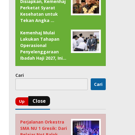
Disiapkan, Kemenhaj
Perketat Syarat
Kesehatan untuk
Tekan Angka …
Kemenhaj Mulai
Lakukan Tahapan
Operasional
Penyelenggaraan
Ibadah Haji 2027, Ini…
Cari
Cari
Perjalanan Orkestra
SMA NU 1 Gresik: Dari
Belajar Not Balok