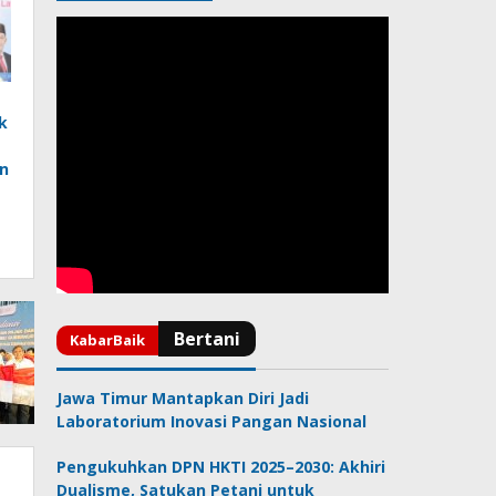
k
n
Jawa Timur Mantapkan Diri Jadi
Laboratorium Inovasi Pangan Nasional
Pengukuhkan DPN HKTI 2025–2030: Akhiri
Dualisme, Satukan Petani untuk