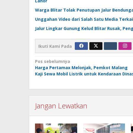
Lahor
Warga Blitar Tolak Penutupan Jalur Bendungan
Unggahan Video dari Salah Satu Media Terkait
Jalur Lingkar Gunung Kelud Blitar Rusak, Pe
Ikuti Kami Pada
Navigasi
Pos sebelumnya
Harga Pertamax Melonjak, Pemkot Malang
pos
Kaji Sewa Mobil Listrik untuk Kendaraan Dina
Jangan Lewatkan