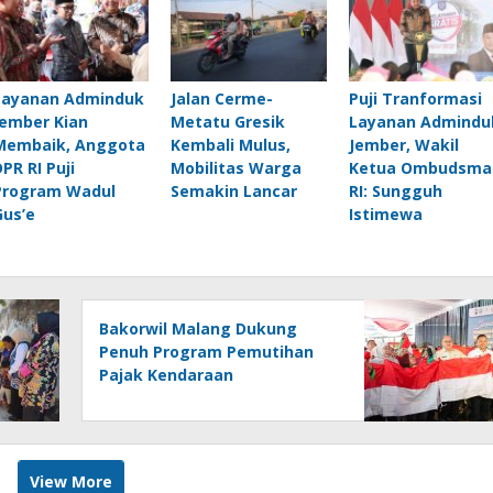
Layanan Adminduk
Jalan Cerme-
Puji Tranformasi
Jember Kian
Metatu Gresik
Layanan Admindu
Membaik, Anggota
Kembali Mulus,
Jember, Wakil
DPR RI Puji
Mobilitas Warga
Ketua Ombudsma
Program Wadul
Semakin Lancar
RI: Sungguh
Gus’e
Istimewa
Bakorwil Malang Dukung
Penuh Program Pemutihan
Pajak Kendaraan
View More