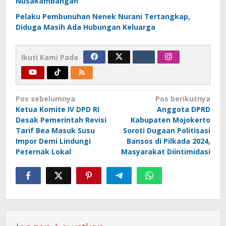
Nusakambangan
Pelaku Pembunuhan Nenek Nurani Tertangkap,
Diduga Masih Ada Hubungan Keluarga
Ikuti Kami Pada
Navigasi
Pos sebelumnya
Pos berikutnya
Ketua Komite IV DPD RI
Anggota DPRD
pos
Desak Pemerintah Revisi
Kabupaten Mojokerto
Tarif Bea Masuk Susu
Soroti Dugaan Politisasi
Impor Demi Lindungi
Bansos di Pilkada 2024,
Peternak Lokal
Masyarakat Diintimidasi