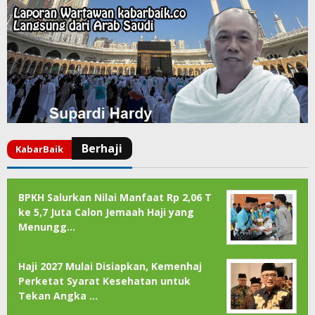
BPKH Salurkan Nilai Manfaat Rp 2,06 T
ke 5,7 Juta Calon Jemaah Haji yang
Menungg…
Haji 2027 Mulai Disiapkan, Kemenhaj
Perketat Syarat Kesehatan untuk
Tekan Angka …