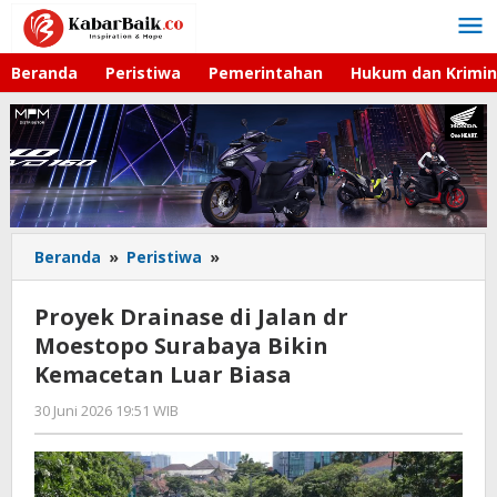
Lewati
ke
konten
Beranda
Peristiwa
Pemerintahan
Hukum dan Krimin
Beranda
»
Peristiwa
»
Proyek
Drainase
di
Proyek Drainase di Jalan dr
Jalan
Moestopo Surabaya Bikin
dr
Kemacetan Luar Biasa
Moestopo
Surabaya
30 Juni 2026 19:51 WIB
oleh
Bikin
Imam
Kemacetan
WD
Luar
Biasa