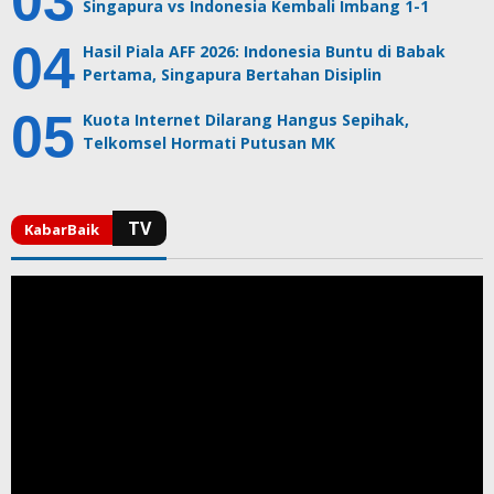
Singapura vs Indonesia Kembali Imbang 1-1
Hasil Piala AFF 2026: Indonesia Buntu di Babak
Pertama, Singapura Bertahan Disiplin
Kuota Internet Dilarang Hangus Sepihak,
Telkomsel Hormati Putusan MK