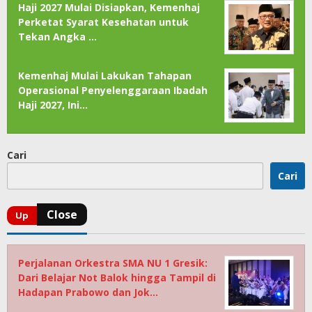
Haji 2027 Mulai Disiapkan, Kemenhaj
Perketat Syarat Kesehatan untuk
Tekan Angka …
Kemenhaj Mulai Lakukan Tahapan
Operasional Penyelenggaraan Ibadah
Haji 2027, Ini…
Cari
Cari
Perjalanan Orkestra SMA NU 1 Gresik:
Dari Belajar Not Balok hingga Tampil di
Hadapan Prabowo dan Jok…