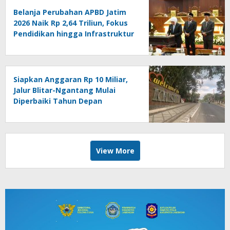
Belanja Perubahan APBD Jatim
2026 Naik Rp 2,64 Triliun, Fokus
Pendidikan hingga Infrastruktur
Siapkan Anggaran Rp 10 Miliar,
Jalur Blitar-Ngantang Mulai
Diperbaiki Tahun Depan
View More