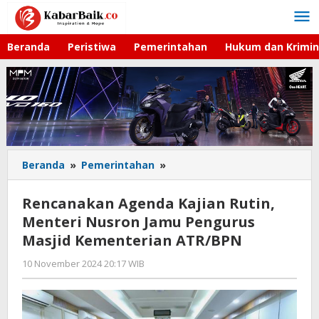
Lewati
ke
konten
Beranda
Peristiwa
Pemerintahan
Hukum dan Krimin
Beranda
»
Pemerintahan
»
Rencanakan
Agenda
Kajian
Rencanakan Agenda Kajian Rutin,
Rutin,
Menteri Nusron Jamu Pengurus
Menteri
Masjid Kementerian ATR/BPN
Nusron
Jamu
10 November 2024 20:17 WIB
oleh
Pengurus
Gagah
Masjid
Saputra
Kementerian
ATR/BPN