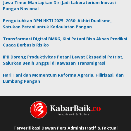
Jawa Timur Mantapkan Diri Jadi Laboratorium Inovasi
Pangan Nasional
Pengukuhkan DPN HKTI 2025–2030: Akhiri Dualisme,
Satukan Petani untuk Kedaulatan Pangan
Transformasi Digital BMKG, Kini Petani Bisa Akses Prediksi
Cuaca Berbasis Risiko
IPB Dorong Produktivitas Petani Lewat Ekspedisi Patriot,
Salurkan Benih Unggul di Kawasan Transmigrasi
Hari Tani dan Momentum Reforma Agraria, Hilirisasi, dan
Lumbung Pangan
Terverifikasi Dewan Pers Administratif & Faktual