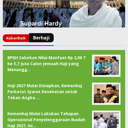
BPKH Salurkan Nilai Manfaat Rp 2,06 T
ke 5,7 Juta Calon Jemaah Haji yang
Menungg…
Haji 2027 Mulai Disiapkan, Kemenhaj
Perketat Syarat Kesehatan untuk
Tekan Angka …
Kemenhaj Mulai Lakukan Tahapan
Operasional Penyelenggaraan Ibadah
Haji 2027, Ini…