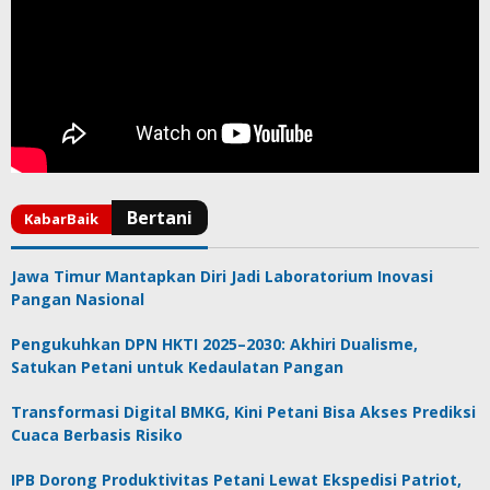
Jawa Timur Mantapkan Diri Jadi Laboratorium Inovasi
Pangan Nasional
Pengukuhkan DPN HKTI 2025–2030: Akhiri Dualisme,
Satukan Petani untuk Kedaulatan Pangan
Transformasi Digital BMKG, Kini Petani Bisa Akses Prediksi
Cuaca Berbasis Risiko
IPB Dorong Produktivitas Petani Lewat Ekspedisi Patriot,