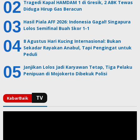
Tragedi Kapal HAMDAM 1 di Gresik, 2 ABK Tewas
Diduga Hirup Gas Beracun
Hasil Piala AFF 2026: Indonesia Gagal! Singapura
Lolos Semifinal Buah Skor 1-1
8 Agustus Hari Kucing Internasional: Bukan
Sekadar Rayakan Anabul, Tapi Pengingat untuk
Peduli
Janjikan Lolos Jadi Karyawan Tetap, Tiga Pelaku
Penipuan di Mojokerto Dibekuk Polisi