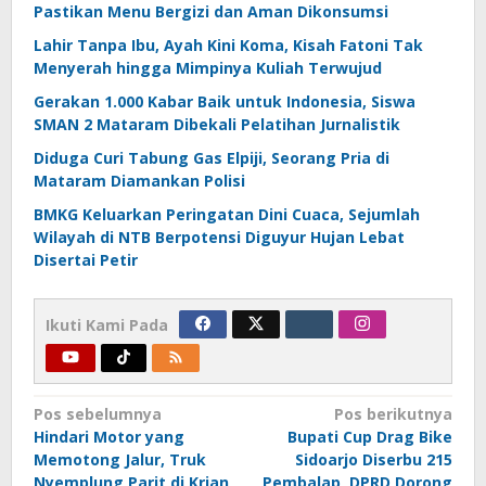
Pastikan Menu Bergizi dan Aman Dikonsumsi
Lahir Tanpa Ibu, Ayah Kini Koma, Kisah Fatoni Tak
Menyerah hingga Mimpinya Kuliah Terwujud
Gerakan 1.000 Kabar Baik untuk Indonesia, Siswa
SMAN 2 Mataram Dibekali Pelatihan Jurnalistik
Diduga Curi Tabung Gas Elpiji, Seorang Pria di
Mataram Diamankan Polisi
BMKG Keluarkan Peringatan Dini Cuaca, Sejumlah
Wilayah di NTB Berpotensi Diguyur Hujan Lebat
Disertai Petir
Ikuti Kami Pada
Navigasi
Pos sebelumnya
Pos berikutnya
Hindari Motor yang
Bupati Cup Drag Bike
pos
Memotong Jalur, Truk
Sidoarjo Diserbu 215
Nyemplung Parit di Krian
Pembalap, DPRD Dorong