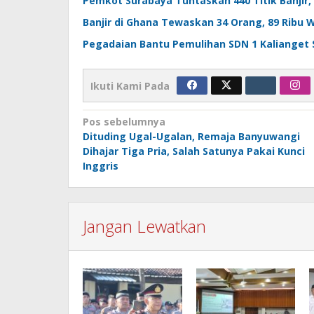
Pemkot Surabaya Tuntaskan 440 Titik Banjir, 
Banjir di Ghana Tewaskan 34 Orang, 89 Ribu
Pegadaian Bantu Pemulihan SDN 1 Kalianget
Ikuti Kami Pada
Navigasi
Pos sebelumnya
Dituding Ugal-Ugalan, Remaja Banyuwangi
pos
Dihajar Tiga Pria, Salah Satunya Pakai Kunci
Inggris
Jangan Lewatkan