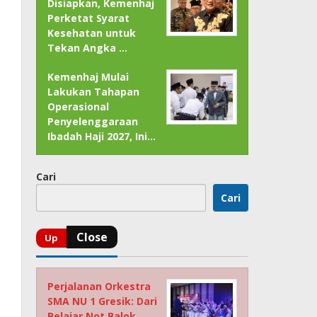
Disiapkan, Kemenhaj
Perketat Syarat
Kesehatan untuk
Tekan Angka …
Kemenhaj Mulai
Lakukan Tahapan
Operasional
Penyelenggaraan
Ibadah Haji 2027, Ini…
Cari
Cari
Perjalanan Orkestra
SMA NU 1 Gresik: Dari
Belajar Not Balok