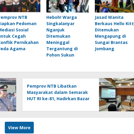
Pemprov NTB
Heboh! Warga
Jasad Wanita
Siapkan Pedoman
Singkalanyar
Berkaus Hello Kitt
Mediasi Sosial
Nganjuk
Ditemukan
untuk Cegah
Ditemukan
Mengapung di
Konflik Pernikahan
Meninggal
Sungai Brantas
Beda Agama
Tergantung di
Jombang
Pohon Sukun
Pemprov NTB Libatkan
Masyarakat dalam Semarak
HUT RI ke-81, Hadirkan Bazar
UMKM hingga Panjat Pinang
View More