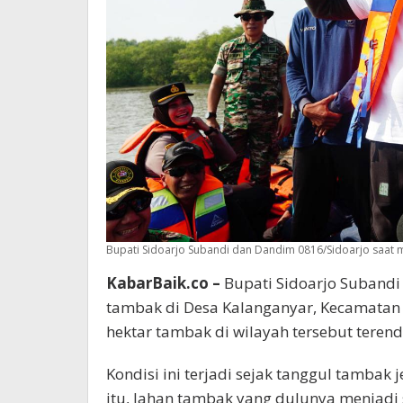
Bupati Sidoarjo Subandi dan Dandim 0816/Sidoarjo saat m
KabarBaik.co –
Bupati Sidoarjo Subandi
tambak di Desa Kalanganyar, Kecamatan Se
hektar tambak di wilayah tersebut teren
Kondisi ini terjadi sejak tanggul tambak j
itu, lahan tambak yang dulunya menjadi