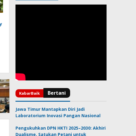
y
Jawa Timur Mantapkan Diri Jadi
Laboratorium Inovasi Pangan Nasional
Pengukuhkan DPN HKTI 2025–2030: Akhiri
Dualisme, Satukan Petani untuk