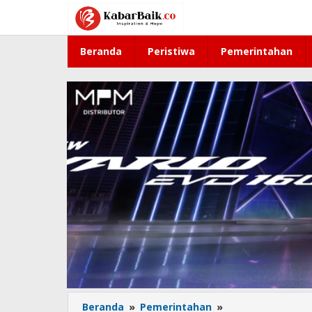
Lewati
ke
konten
Beranda
Peristiwa
Pemerintahan
Beranda
»
Pemerintahan
»
Subandi