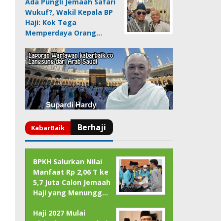
Ada Pungli Jemaah Safari
Wukuf?, Wakil Kepala BP
Haji: Kok Tega
Memperdaya Orang…
BPKH Salurkan Nilai
Manfaat Rp 2,06 T ke
5,7 Juta Calon Jemaah
Haji yang Menungg…
Haji 2027 Mulai