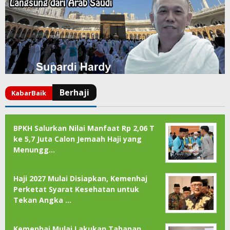
BPKH Salurkan Nilai Manfaat Rp 2,06 T
ke 5,7 Juta Calon Jemaah Haji yang
Menungg…
Haji 2027 Mulai Disiapkan, Kemenhaj
Perketat Syarat Kesehatan untuk
Tekan Angka …
Kemenhaj Mulai Lakukan Tahapan