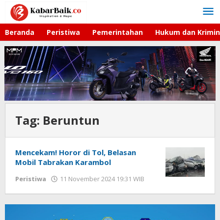
Lewati
ke
konten
Beranda
Peristiwa
Pemerintahan
Hukum dan Krimin
Tag:
Beruntun
Mencekam! Horor di Tol, Belasan
Mobil Tabrakan Karambol
Peristiwa
11 November 2024 19:31 WIB
oleh
Hardy