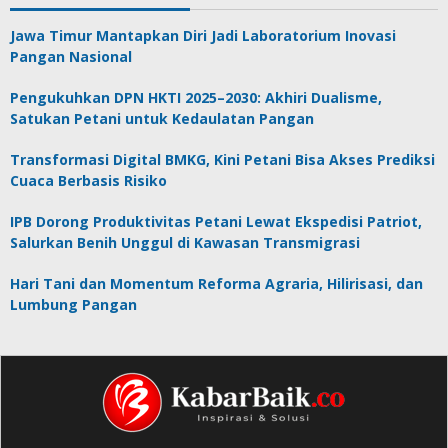
Jawa Timur Mantapkan Diri Jadi Laboratorium Inovasi
Pangan Nasional
Pengukuhkan DPN HKTI 2025–2030: Akhiri Dualisme,
Satukan Petani untuk Kedaulatan Pangan
Transformasi Digital BMKG, Kini Petani Bisa Akses Prediksi
Cuaca Berbasis Risiko
IPB Dorong Produktivitas Petani Lewat Ekspedisi Patriot,
Salurkan Benih Unggul di Kawasan Transmigrasi
Hari Tani dan Momentum Reforma Agraria, Hilirisasi, dan
Lumbung Pangan