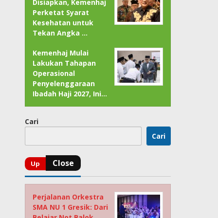
Disiapkan, Kemenhaj
Perketat Syarat
Kesehatan untuk
Tekan Angka …
Kemenhaj Mulai
Lakukan Tahapan
Operasional
Penyelenggaraan
Ibadah Haji 2027, Ini…
Cari
Cari
Perjalanan Orkestra
SMA NU 1 Gresik: Dari
Belajar Not Balok