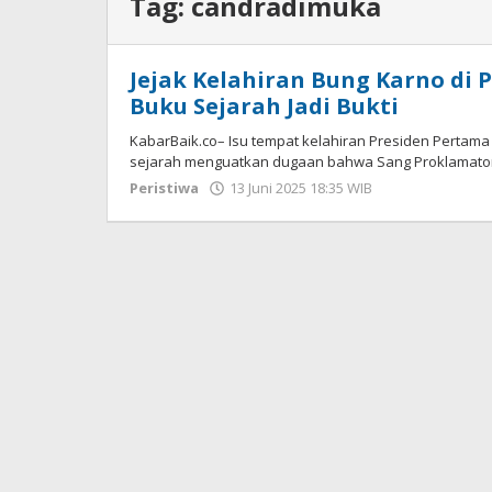
Tag:
candradimuka
Jejak Kelahiran Bung Karno di
Buku Sejarah Jadi Bukti
KabarBaik.co– Isu tempat kelahiran Presiden Pertama R
sejarah menguatkan dugaan bahwa Sang Proklamator
Peristiwa
13 Juni 2025 18:35 WIB
oleh
Andika
DP