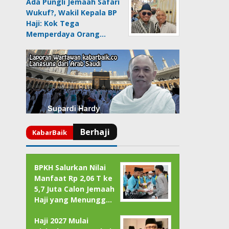
Ada Pungli Jemaah Safari
Wukuf?, Wakil Kepala BP
Haji: Kok Tega
Memperdaya Orang…
BPKH Salurkan Nilai
Manfaat Rp 2,06 T ke
5,7 Juta Calon Jemaah
Haji yang Menungg…
Haji 2027 Mulai