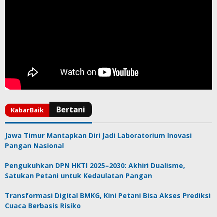
Jawa Timur Mantapkan Diri Jadi Laboratorium Inovasi
Pangan Nasional
Pengukuhkan DPN HKTI 2025–2030: Akhiri Dualisme,
Satukan Petani untuk Kedaulatan Pangan
Transformasi Digital BMKG, Kini Petani Bisa Akses Prediksi
Cuaca Berbasis Risiko