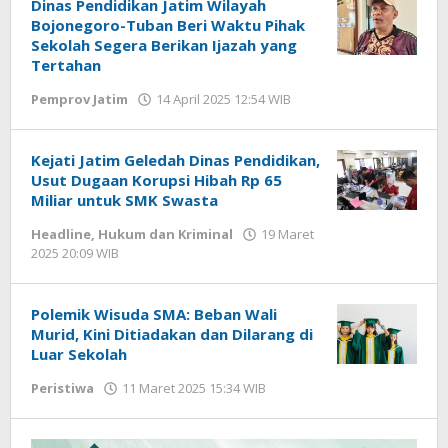
Dinas Pendidikan Jatim Wilayah
Bojonegoro-Tuban Beri Waktu Pihak
Sekolah Segera Berikan Ijazah yang
Tertahan
Pemprov Jatim
14 April 2025 12:54 WIB
oleh
Faisal
Kejati Jatim Geledah Dinas Pendidikan,
Usut Dugaan Korupsi Hibah Rp 65
Miliar untuk SMK Swasta
Headline
,
Hukum dan Kriminal
19 Maret
2025 20:09 WIB
oleh
Gagah
Saputra
Polemik Wisuda SMA: Beban Wali
Murid, Kini Ditiadakan dan Dilarang di
Luar Sekolah
Peristiwa
11 Maret 2025 15:34 WIB
oleh
Andika
DP