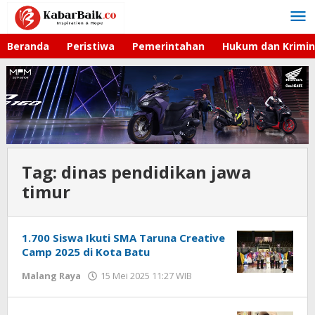
Lewati
ke
konten
Beranda
Peristiwa
Pemerintahan
Hukum dan Krimin
Tag:
dinas pendidikan jawa
timur
1.700 Siswa Ikuti SMA Taruna Creative
Camp 2025 di Kota Batu
Malang Raya
15 Mei 2025 11:27 WIB
oleh
Faisal