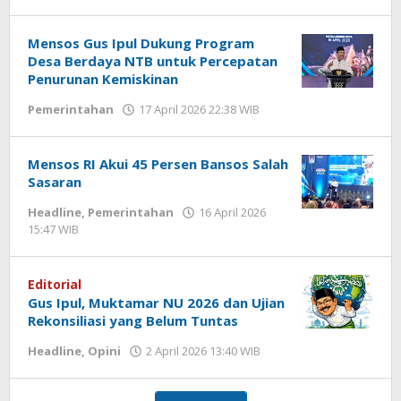
Imam
WD
Mensos Gus Ipul Dukung Program
Desa Berdaya NTB untuk Percepatan
Penurunan Kemiskinan
Pemerintahan
17 April 2026 22:38 WIB
oleh
Andika
DP
Mensos RI Akui 45 Persen Bansos Salah
Sasaran
Headline
,
Pemerintahan
16 April 2026
15:47 WIB
oleh
Andika
DP
Editorial
Gus Ipul, Muktamar NU 2026 dan Ujian
Rekonsiliasi yang Belum Tuntas
Headline
,
Opini
2 April 2026 13:40 WIB
oleh
Hardy