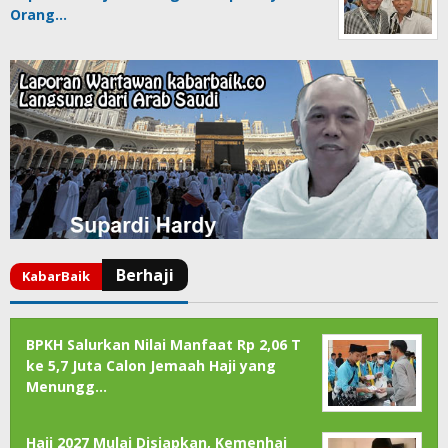
Orang…
BPKH Salurkan Nilai Manfaat Rp 2,06 T
ke 5,7 Juta Calon Jemaah Haji yang
Menungg…
Haji 2027 Mulai Disiapkan, Kemenhaj