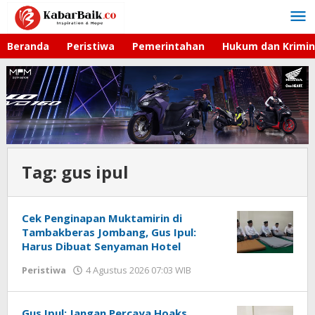
Lewati
ke
konten
Beranda
Peristiwa
Pemerintahan
Hukum dan Krimin
Tag:
gus ipul
Cek Penginapan Muktamirin di
Tambakberas Jombang, Gus Ipul:
Harus Dibuat Senyaman Hotel
Peristiwa
4 Agustus 2026 07:03 WIB
oleh
Gagah
Saputra
Gus Ipul: Jangan Percaya Hoaks,