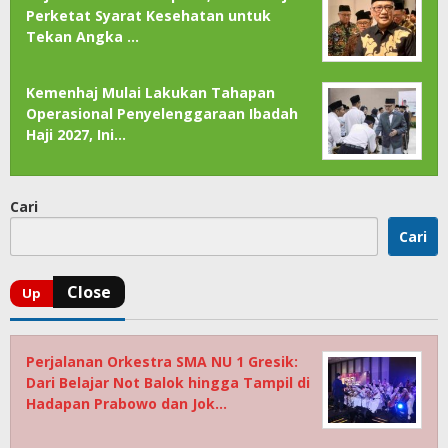
Perketat Syarat Kesehatan untuk
Tekan Angka …
Kemenhaj Mulai Lakukan Tahapan
Operasional Penyelenggaraan Ibadah
Haji 2027, Ini…
Cari
Cari
Perjalanan Orkestra SMA NU 1 Gresik:
Dari Belajar Not Balok hingga Tampil di
Hadapan Prabowo dan Jok…