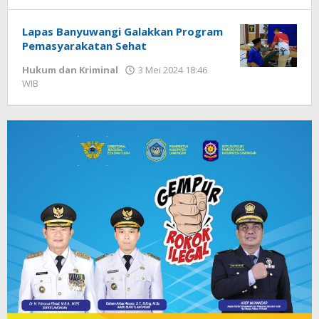
Andika
DP
Lapas Banyuwangi Galakkan Program
Pemasyarakatan Sehat
Hukum dan Kriminal
3 Mei 2024 18:46
WIB
oleh
Andika
DP