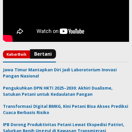
Jawa Timur Mantapkan Diri Jadi Laboratorium Inovasi
Pangan Nasional
Pengukuhkan DPN HKTI 2025–2030: Akhiri Dualisme,
Satukan Petani untuk Kedaulatan Pangan
Transformasi Digital BMKG, Kini Petani Bisa Akses Prediksi
Cuaca Berbasis Risiko
IPB Dorong Produktivitas Petani Lewat Ekspedisi Patriot,
Salurkan Benih Unggul di Kawasan Transmigrasi