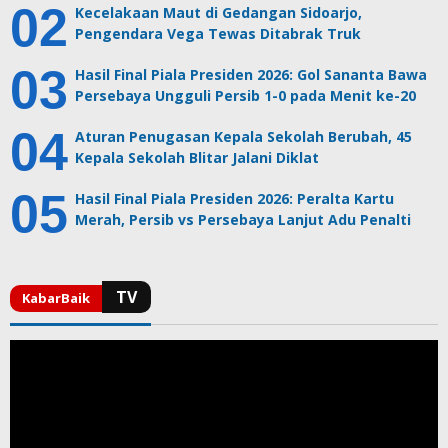
Kecelakaan Maut di Gedangan Sidoarjo,
Pengendara Vega Tewas Ditabrak Truk
Hasil Final Piala Presiden 2026: Gol Sananta Bawa
Persebaya Ungguli Persib 1-0 pada Menit ke-20
Aturan Penugasan Kepala Sekolah Berubah, 45
Kepala Sekolah Blitar Jalani Diklat
Hasil Final Piala Presiden 2026: Peralta Kartu
Merah, Persib vs Persebaya Lanjut Adu Penalti