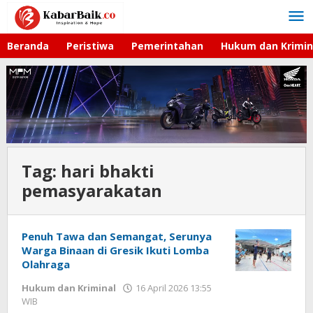
Lewati
ke
konten
Beranda
Peristiwa
Pemerintahan
Hukum dan Krimin
Tag:
hari bhakti
pemasyarakatan
Penuh Tawa dan Semangat, Serunya
Warga Binaan di Gresik Ikuti Lomba
Olahraga
Hukum dan Kriminal
16 April 2026 13:55
WIB
oleh