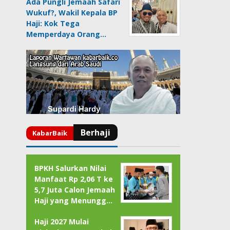
Ada Pungli Jemaah Safari
Wukuf?, Wakil Kepala BP
Haji: Kok Tega
Memperdaya Orang…
BPKH Salurkan Nilai
Manfaat Rp 2,06 T ke
5,7 Juta Calon Jemaah
Haji yang Menungg…
Haji 2027 Mulai