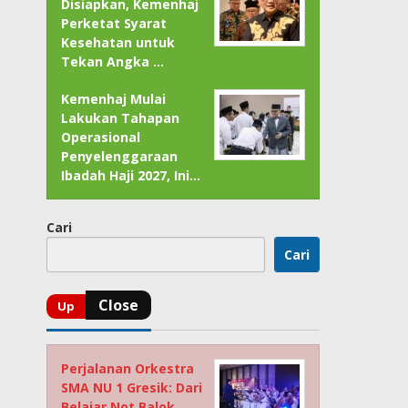
Disiapkan, Kemenhaj
Perketat Syarat
Kesehatan untuk
Tekan Angka …
Kemenhaj Mulai
Lakukan Tahapan
Operasional
Penyelenggaraan
Ibadah Haji 2027, Ini…
Cari
Cari
Perjalanan Orkestra
SMA NU 1 Gresik: Dari
Belajar Not Balok