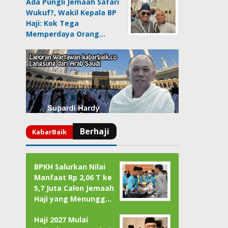
Ada Pungli Jemaah Safari
Wukuf?, Wakil Kepala BP
Haji: Kok Tega
Memperdaya Orang…
BPKH Salurkan Nilai
Manfaat Rp 2,06 T ke
5,7 Juta Calon Jemaah
Haji yang Menungg…
Haji 2027 Mulai