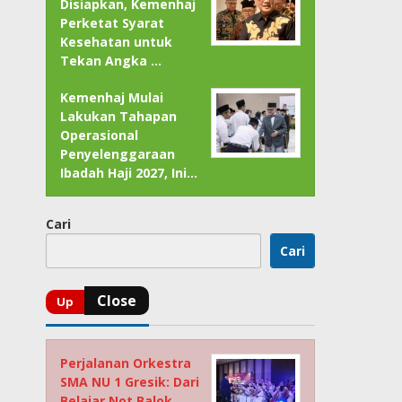
Disiapkan, Kemenhaj
Perketat Syarat
Kesehatan untuk
Tekan Angka …
Kemenhaj Mulai
Lakukan Tahapan
Operasional
Penyelenggaraan
Ibadah Haji 2027, Ini…
Cari
Cari
Perjalanan Orkestra
SMA NU 1 Gresik: Dari
Belajar Not Balok