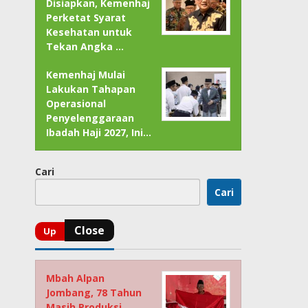
Disiapkan, Kemenhaj
Perketat Syarat
Kesehatan untuk
Tekan Angka …
Kemenhaj Mulai
Lakukan Tahapan
Operasional
Penyelenggaraan
Ibadah Haji 2027, Ini…
Cari
Cari
Mbah Alpan
Jombang, 78 Tahun
Masih Produksi