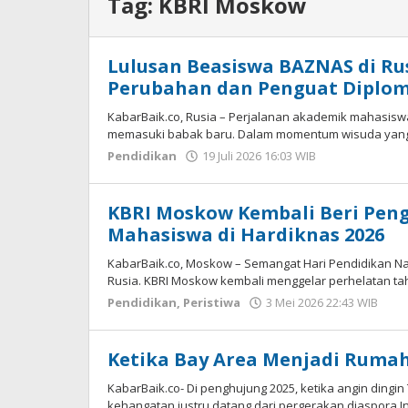
Tag:
KBRI Moskow
Lulusan Beasiswa BAZNAS di Rus
Perubahan dan Penguat Diplom
KabarBaik.co, Rusia – Perjalanan akademik mahasisw
memasuki babak baru. Dalam momentum wisuda yang 
Pendidikan
19 Juli 2026 16:03 WIB
oleh
Hardy
KBRI Moskow Kembali Beri Pen
Mahasiswa di Hardiknas 2026
KabarBaik.co, Moskow – Semangat Hari Pendidikan Nas
Rusia. KBRI Moskow kembali menggelar perhelatan ta
Pendidikan
,
Peristiwa
3 Mei 2026 22:43 WIB
ole
Ha
Ketika Bay Area Menjadi Rumah
KabarBaik.co- Di penghujung 2025, ketika angin dingi
kehangatan justru datang dari pergerakan diaspora I