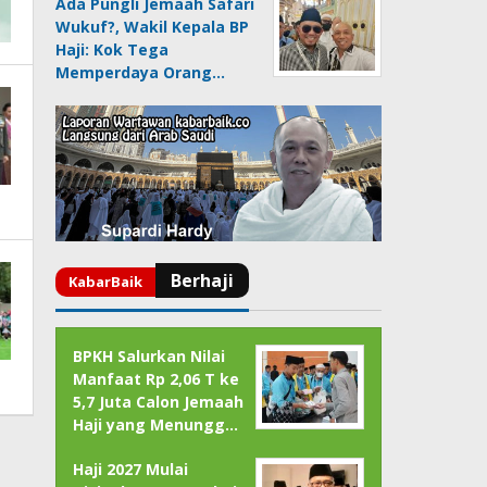
Ada Pungli Jemaah Safari
Wukuf?, Wakil Kepala BP
Haji: Kok Tega
Memperdaya Orang…
BPKH Salurkan Nilai
Manfaat Rp 2,06 T ke
5,7 Juta Calon Jemaah
Haji yang Menungg…
Haji 2027 Mulai