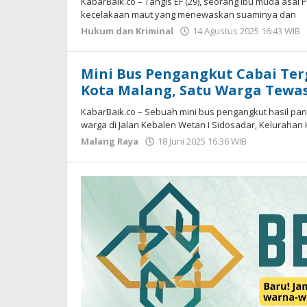
KabarBaik.co – Tangis EF (29), seorang ibu muda asal 
kecelakaan maut yang menewaskan suaminya dan
Hukum dan Kriminal
14 Agustus 2025 16:43 WIB
Mini Bus Pengangkut Cabai Ter
Kota Malang, Satu Warga Tewa
KabarBaik.co – Sebuah mini bus pengangkut hasil pa
warga di Jalan Kebalen Wetan I Sidosadar, Kelurahan
Malang Raya
18 Juni 2025 16:36 WIB
oleh
Faisal