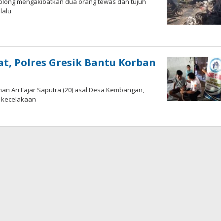
blong mengakibatkan dua orang tewas dan tujuh
lalu
oleh
Hardy
at, Polres Gresik Bantu Korban
an Ari Fajar Saputra (20) asal Desa Kembangan,
 kecelakaan
oleh
Andika
DP