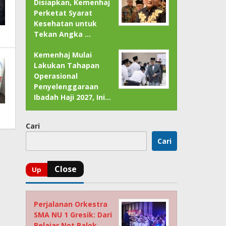
Disiapkan, Kemenhaj
Perketat Syarat
Kesehatan untuk
Tekan Angka …
Kemenhaj Mulai
Lakukan Tahapan
Operasional
Penyelenggaraan
Ibadah Haji 2027, Ini…
Cari
Cari
Perjalanan Orkestra
SMA NU 1 Gresik: Dari
Belajar Not Balok