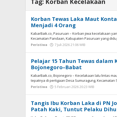
Tag:
Korban Kecelakaan
Korban Tewas Laka Maut Kont
Menjadi 4 Orang
KabarBaik.co, Pasuruan – Korban jiwa kecelakaan yan
Kecamatan Pandaan, Kabupaten Pasuruan yang diduga
Peristiwa
7 Juli 2026 21:06 WIB
oleh
Gagah
Saputra
Pelajar 15 Tahun Tewas dalam K
Bojonegoro–Babat
KabarBaik.co, Bojonegoro – Kecelakaan lalu lintas mau
tepatnya di pertigaan Desa Sumuragung, Kecamatan 
Peristiwa
5 Februari 2026 20:23 WIB
oleh
Faisal
Tangis Ibu Korban Laka di PN 
Patah Kaki, Tuntut Pelaku Dih