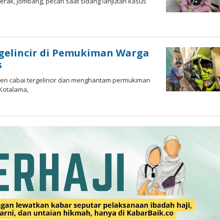
Perak, Jombang, pecah saat sidang lanjutan kasus
oleh
Imam
WD
gelincir di Pemukiman Warga
s
nen cabai tergelincir dan menghantam permukiman
 Kotalama,