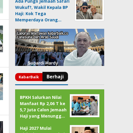
Ada Pungli Jemaah Safari
Wukuf?, Wakil Kepala BP
Haji: Kok Tega
Memperdaya Orang…
BPKH Salurkan Nilai
Manfaat Rp 2,06 T ke
5,7 Juta Calon Jemaah
Haji yang Menungg…
Haji 2027 Mulai