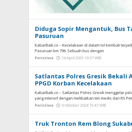
Diduga Sopir Mengantuk, Bus T
Pasuruan
KabarBaik.co – Kecelakaan di dalam tol kembali terjadi 
Pasuruan km 796. Sebuah bus dengan
Peristiwa
14 April 2025 10:37 WIB
oleh
Faisal
Satlantas Polres Gresik Bekali
PPGD Korban Kecelakaan
KabarBaik.co – Satlantas Polres Gresik menggelar pe
yang intensif dengan melibatkan tim medis dari RS Pet
Peristiwa
9 Oktober 2024 15:47 WIB
oleh
Andika
DP
Truk Tronton Rem Blong Sukab