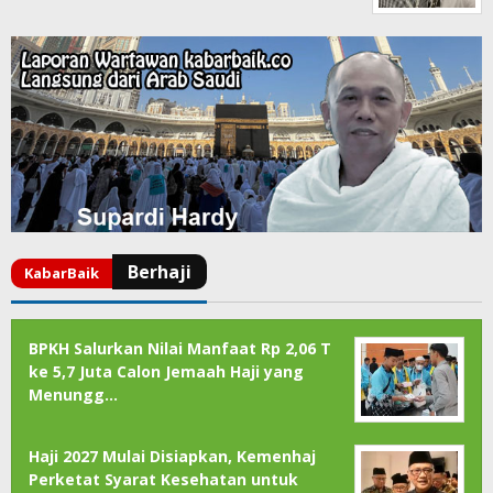
BPKH Salurkan Nilai Manfaat Rp 2,06 T
ke 5,7 Juta Calon Jemaah Haji yang
Menungg…
Haji 2027 Mulai Disiapkan, Kemenhaj
Perketat Syarat Kesehatan untuk