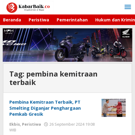
Lewati
ke
konten
Beranda
Peristiwa
Pemerintahan
Hukum dan Krimin
Tag:
pembina kemitraan
terbaik
Pembina Kemitraan Terbaik, PT
Smelting Diganjar Penghargaan
Pemkab Gresik
Ekbis
,
Peristiwa
26 September 2024 19:08
WIB
oleh