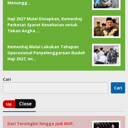
Menungg…
Haji 2027 Mulai Disiapkan, Kemenhaj
Perketat Syarat Kesehatan untuk
Tekan Angka …
Kemenhaj Mulai Lakukan Tahapan
Operasional Penyelenggaraan Ibadah
Haji 2027, Ini…
Cari
Cari
Dari Tersingkir hingga Jadi MVP,