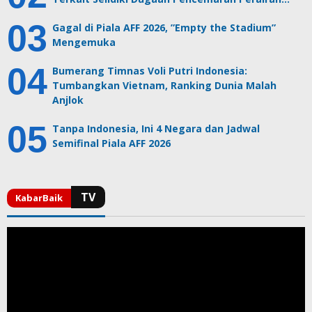
Gagal di Piala AFF 2026, ”Empty the Stadium”
Mengemuka
Bumerang Timnas Voli Putri Indonesia:
Tumbangkan Vietnam, Ranking Dunia Malah
Anjlok
Tanpa Indonesia, Ini 4 Negara dan Jadwal
Semifinal Piala AFF 2026