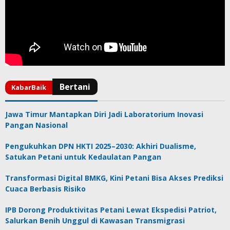
Jawa Timur Mantapkan Diri Jadi Laboratorium Inovasi
Pangan Nasional
Pengukuhkan DPN HKTI 2025–2030: Akhiri Dualisme,
Satukan Petani untuk Kedaulatan Pangan
Transformasi Digital BMKG, Kini Petani Bisa Akses Prediksi
Cuaca Berbasis Risiko
IPB Dorong Produktivitas Petani Lewat Ekspedisi Patriot,
Salurkan Benih Unggul di Kawasan Transmigrasi