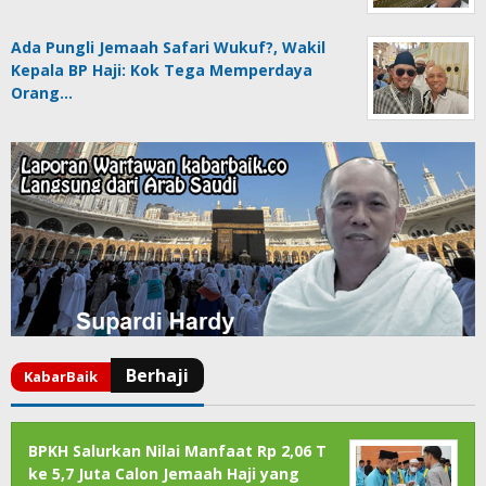
Ada Pungli Jemaah Safari Wukuf?, Wakil
Kepala BP Haji: Kok Tega Memperdaya
Orang…
BPKH Salurkan Nilai Manfaat Rp 2,06 T
ke 5,7 Juta Calon Jemaah Haji yang