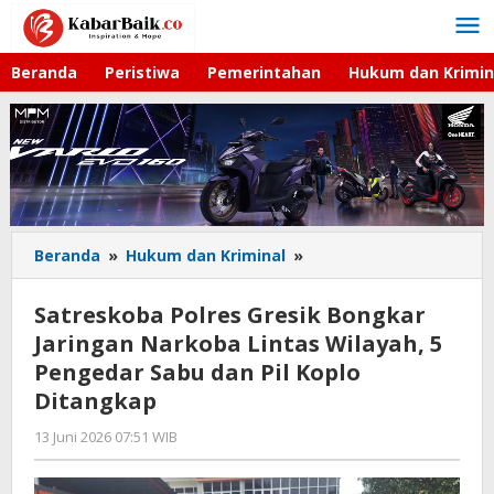
Lewati
ke
konten
Beranda
Peristiwa
Pemerintahan
Hukum dan Krimin
Beranda
»
Hukum dan Kriminal
»
Satreskoba
Polres
Gresik
Satreskoba Polres Gresik Bongkar
Bongkar
Jaringan Narkoba Lintas Wilayah, 5
Jaringan
Pengedar Sabu dan Pil Koplo
Narkoba
Lintas
Ditangkap
Wilayah,
13 Juni 2026 07:51 WIB
oleh
5
Andika
Pengedar
DP
Sabu