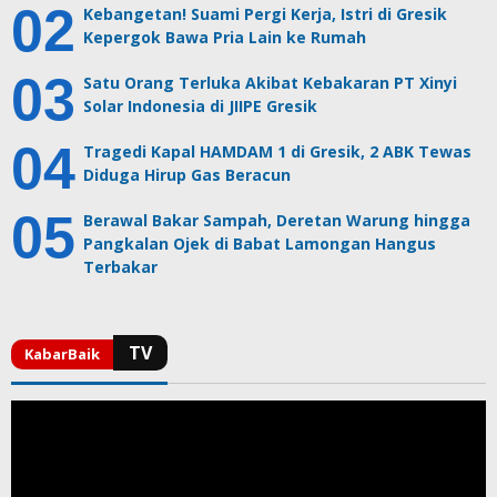
Kebangetan! Suami Pergi Kerja, Istri di Gresik
Kepergok Bawa Pria Lain ke Rumah
Satu Orang Terluka Akibat Kebakaran PT Xinyi
Solar Indonesia di JIIPE Gresik
Tragedi Kapal HAMDAM 1 di Gresik, 2 ABK Tewas
Diduga Hirup Gas Beracun
Berawal Bakar Sampah, Deretan Warung hingga
Pangkalan Ojek di Babat Lamongan Hangus
Terbakar