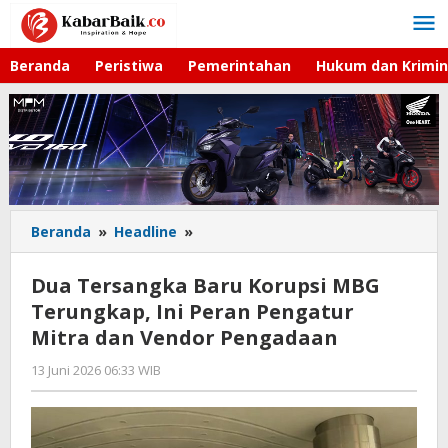
Lewati
ke
konten
Beranda
Peristiwa
Pemerintahan
Hukum dan Krimin
Beranda
»
Headline
»
Dua
Tersangka
Baru
Dua Tersangka Baru Korupsi MBG
Korupsi
Terungkap, Ini Peran Pengatur
MBG
Mitra dan Vendor Pengadaan
Terungkap,
Ini
13 Juni 2026 06:33 WIB
oleh
Peran
Hardy
Pengatur
Mitra
dan