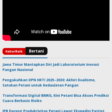
Jawa Timur Mantapkan Diri Jadi Laboratorium Inovasi
Pangan Nasional
Pengukuhkan DPN HKTI 2025–2030: Akhiri Dualisme,
Satukan Petani untuk Kedaulatan Pangan
Transformasi Digital BMKG, Kini Petani Bisa Akses Prediksi
Cuaca Berbasis Risiko
IPB Dorong Produktivitas Petani Lewat Ekspedisi Patriot,