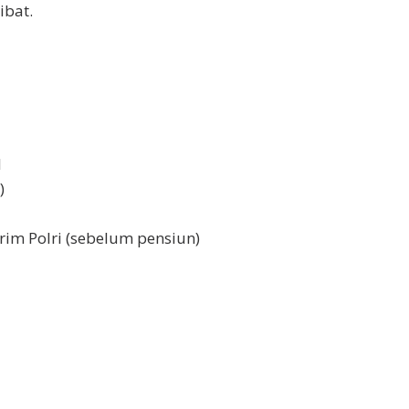
ibat.
1
)
krim Polri (sebelum pensiun)