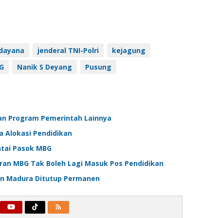
dayana
jenderal TNI-Polri
kejagung
G
Nanik S Deyang
Pusung
an Program Pemerintah Lainnya
 Alokasi Pendidikan
ntai Pasok MBG
an MBG Tak Boleh Lagi Masuk Pos Pendidikan
dan Madura Ditutup Permanen