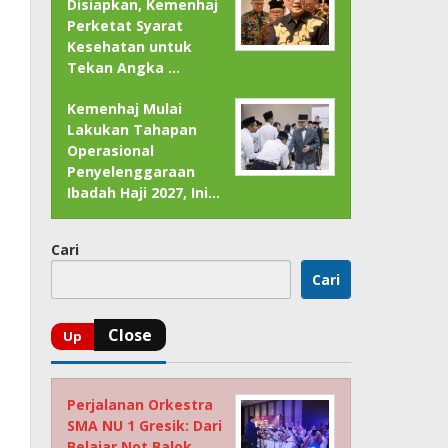
Disiapkan, Kemenhaj
Perketat Syarat
Kesehatan untuk
Tekan Angka …
Kemenhaj Mulai
Lakukan Tahapan
Operasional
Penyelenggaraan
Ibadah Haji 2027, Ini…
Cari
Cari
Perjalanan Orkestra
SMA NU 1 Gresik: Dari
Belajar Not Balok