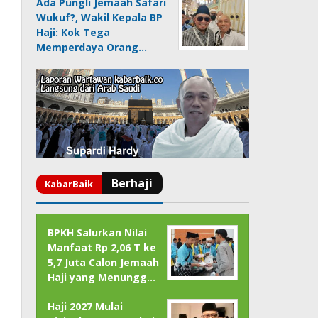
Ada Pungli Jemaah Safari
Wukuf?, Wakil Kepala BP
Haji: Kok Tega
Memperdaya Orang…
BPKH Salurkan Nilai
Manfaat Rp 2,06 T ke
5,7 Juta Calon Jemaah
Haji yang Menungg…
Haji 2027 Mulai