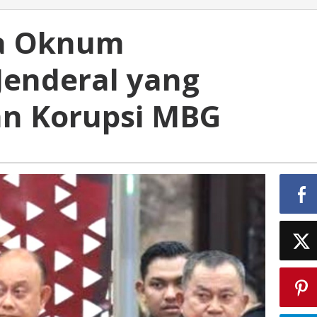
ua Oknum
enderal yang
an Korupsi MBG