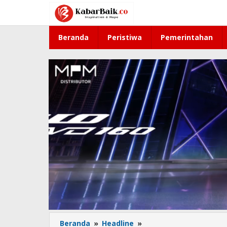
Lewati
ke
konten
Beranda
Peristiwa
Pemerintahan
Beranda
»
Headline
»
Jejak