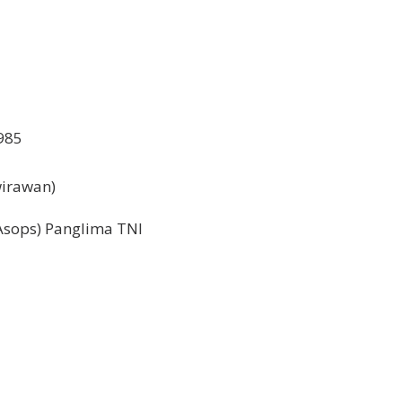
1985
wirawan)
(Asops) Panglima TNI
5