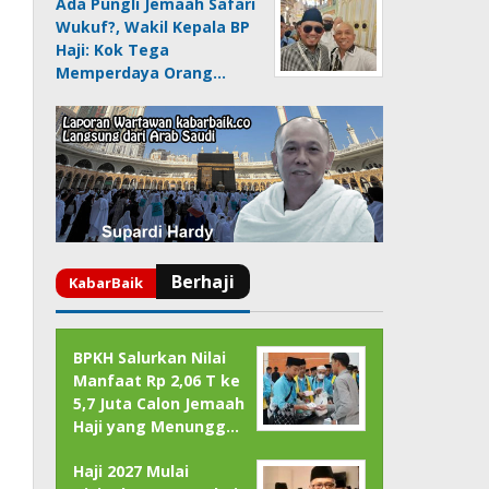
Ada Pungli Jemaah Safari
Wukuf?, Wakil Kepala BP
Haji: Kok Tega
Memperdaya Orang…
BPKH Salurkan Nilai
Manfaat Rp 2,06 T ke
5,7 Juta Calon Jemaah
Haji yang Menungg…
Haji 2027 Mulai