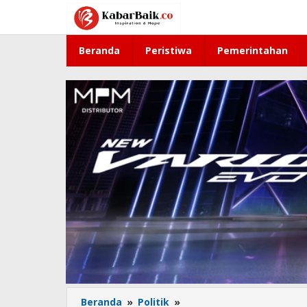
Lewati
ke
konten
Beranda
Peristiwa
Pemerintahan
Beranda
»
Politik
»
Tak