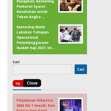
Disiapkan, Kemenhaj
Perketat Syarat
Kesehatan untuk
Tekan Angka …
Kemenhaj Mulai
Lakukan Tahapan
Operasional
Penyelenggaraan
Ibadah Haji 2027, Ini…
Cari
Cari
Perjalanan Orkestra
SMA NU 1 Gresik: Dari
Belajar Not Balok