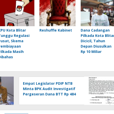
KPU Kota Blitar
Reshuffle Kabinet
Dana Cadangan
Tunggu Regulasi
Pilkada Kota Blita
Pusat, Skema
Dicicil, Tahun
Pembiayaan
Depan Diusulkan
Pilkada Masih
Rp 10 Miliar
Dibahas
Empat Legislator PDIP NTB
Minta BPK Audit Investigatif
Pergeseran Dana BTT Rp 484
Miliar