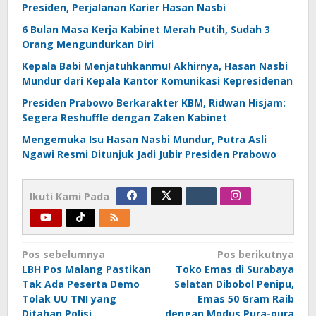
Presiden, Perjalanan Karier Hasan Nasbi
6 Bulan Masa Kerja Kabinet Merah Putih, Sudah 3
Orang Mengundurkan Diri
Kepala Babi Menjatuhkanmu! Akhirnya, Hasan Nasbi
Mundur dari Kepala Kantor Komunikasi Kepresidenan
Presiden Prabowo Berkarakter KBM, Ridwan Hisjam:
Segera Reshuffle dengan Zaken Kabinet
Mengemuka Isu Hasan Nasbi Mundur, Putra Asli
Ngawi Resmi Ditunjuk Jadi Jubir Presiden Prabowo
Ikuti Kami Pada
Navigasi
Pos sebelumnya
Pos berikutnya
LBH Pos Malang Pastikan
Toko Emas di Surabaya
pos
Tak Ada Peserta Demo
Selatan Dibobol Penipu,
Tolak UU TNI yang
Emas 50 Gram Raib
Ditahan Polisi
dengan Modus Pura-pura