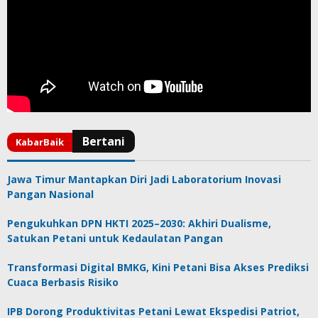
Jawa Timur Mantapkan Diri Jadi Laboratorium Inovasi
Pangan Nasional
Pengukuhkan DPN HKTI 2025–2030: Akhiri Dualisme,
Satukan Petani untuk Kedaulatan Pangan
Transformasi Digital BMKG, Kini Petani Bisa Akses Prediksi
Cuaca Berbasis Risiko
IPB Dorong Produktivitas Petani Lewat Ekspedisi Patriot,