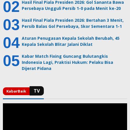
Hasil Final Piala Presiden 2026: Gol Sananta Bawa
Persebaya Ungguli Persib 1-0 pada Menit ke-20
Hasil Final Piala Presiden 2026: Bertahan 3 Menit,
Persib Balas Gol Persebaya, Skor Sementara 1-1
Aturan Penugasan Kepala Sekolah Berubah, 45
Kepala Sekolah Blitar Jalani Diklat
Kabar Match Fixing Guncang Bulutangkis
Indonesia Lagi, Praktisi Hukum: Pelaku Bisa
Dijerat Pidana