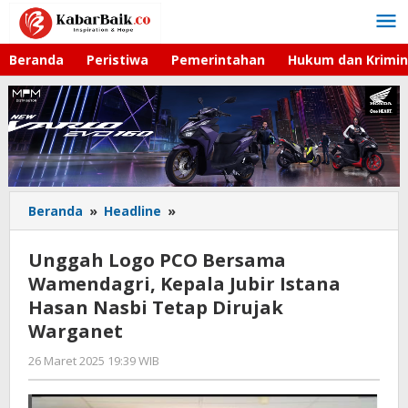
Lewati
ke
konten
Beranda
Peristiwa
Pemerintahan
Hukum dan Krimin
Beranda
»
Headline
»
Unggah
Logo
PCO
Unggah Logo PCO Bersama
Bersama
Wamendagri, Kepala Jubir Istana
Wamendagri,
Hasan Nasbi Tetap Dirujak
Kepala
Jubir
Warganet
Istana
26 Maret 2025 19:39 WIB
oleh
Hasan
Hardy
Nasbi
Tetap