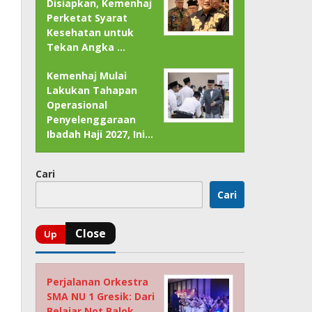
Disiapkan, Kemenhaj
Perketat Syarat
Kesehatan untuk
Tekan Angka …
Kemenhaj Mulai
Lakukan Tahapan
Operasional
Penyelenggaraan
Ibadah Haji 2027, Ini…
Cari
Cari
Perjalanan Orkestra
SMA NU 1 Gresik: Dari
Belajar Not Balok