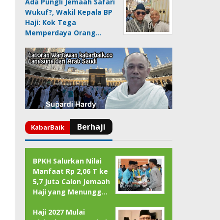
Ada Pungli Jemaah Safari
Wukuf?, Wakil Kepala BP
Haji: Kok Tega
Memperdaya Orang…
BPKH Salurkan Nilai
Manfaat Rp 2,06 T ke
5,7 Juta Calon Jemaah
Haji yang Menungg…
Haji 2027 Mulai