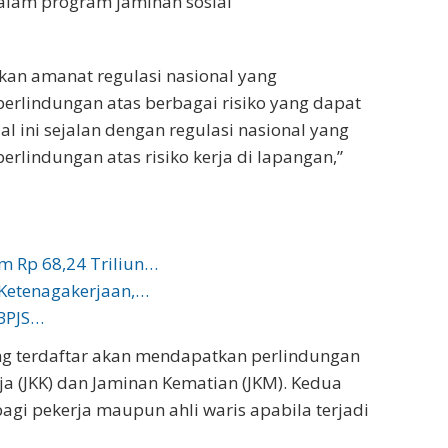
alam program jaminan sosial
an amanat regulasi nasional yang
rlindungan atas berbagai risiko yang dapat
al ini sejalan dengan regulasi nasional yang
lindungan atas risiko kerja di lapangan,”
m Rp 68,24 Triliun…
Ketenagakerjaan,…
 BPJS…
ang terdaftar akan mendapatkan perlindungan
a (JKK) dan Jaminan Kematian (JKM). Kedua
gi pekerja maupun ahli waris apabila terjadi