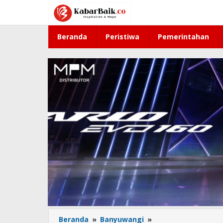
Lewati
ke
konten
Beranda
Peristiwa
Pemerintahan
Beranda
»
Banyuwangi
»
BPJS