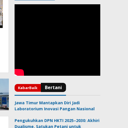
Jawa Timur Mantapkan Diri Jadi
Laboratorium Inovasi Pangan Nasional
Pengukuhkan DPN HKTI 2025–2030: Akhiri
Dualisme, Satukan Petani untuk