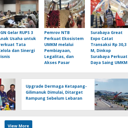
SGN Gelar RUPS 3
Pemrov NTB
Surabaya Great
Anak Usaha untuk
Perkuat Ekosistem
Expo Catat
Perkuat Tata
UMKM melalui
Transaksi Rp 30,3
Kelola dan Sinergi
Pembiayaan,
M, Dinkop
Bisnis
Legalitas, dan
Surabaya Perkuat
Akses Pasar
Daya Saing UMKM
Upgrade Dermaga Ketapang-
Gilimanuk Dimulai, Ditarget
Rampung Sebelum Lebaran
2027
View More