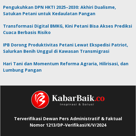
Pengukuhkan DPN HKTI 2025–2030: Akhiri Dualisme,
Satukan Petani untuk Kedaulatan Pangan
Transformasi Digital BMKG, Kini Petani Bisa Akses Prediksi
Cuaca Berbasis Risiko
IPB Dorong Produktivitas Petani Lewat Ekspedisi Patriot,
Salurkan Benih Unggul di Kawasan Transmigrasi
Hari Tani dan Momentum Reforma Agraria, Hilirisasi, dan
Lumbung Pangan
Terverifikasi Dewan Pers Administratif & Faktual
Nomor 1213/DP-Verifikasi/K/V/2024