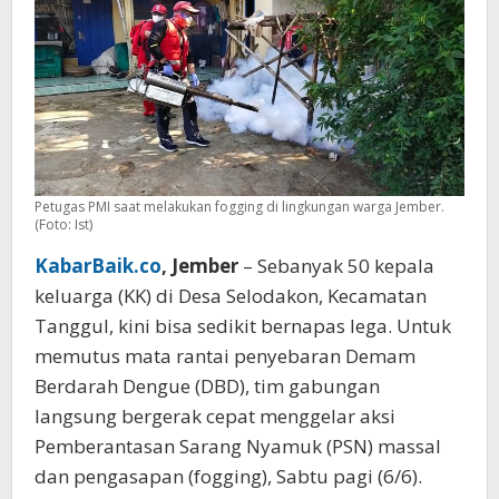
Petugas PMI saat melakukan fogging di lingkungan warga Jember.
(Foto: Ist)
KabarBaik.co
, Jember
– Sebanyak 50 kepala
keluarga (KK) di Desa Selodakon, Kecamatan
Tanggul, kini bisa sedikit bernapas lega. Untuk
memutus mata rantai penyebaran Demam
Berdarah Dengue (DBD), tim gabungan
langsung bergerak cepat menggelar aksi
Pemberantasan Sarang Nyamuk (PSN) massal
dan pengasapan (fogging), Sabtu pagi (6/6).