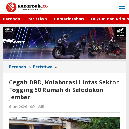
Lewati
ke
konten
Beranda
Peristiwa
Pemerintahan
Hukum dan Krimin
Beranda
»
Peristiwa
»
Cegah
DBD,
Kolaborasi
Cegah DBD, Kolaborasi Lintas Sektor
Lintas
Fogging 50 Rumah di Selodakon
Sektor
Jember
Fogging
50
6 Juni 2026 10:21 WIB
oleh
Rumah
Andika
di
DP
Selodakon
Jember