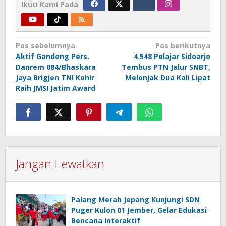
Ikuti Kami Pada
Navigasi
Pos sebelumnya
Pos berikutnya
Aktif Gandeng Pers,
4.548 Pelajar Sidoarjo
pos
Danrem 084/Bhaskara
Tembus PTN Jalur SNBT,
Jaya Brigjen TNI Kohir
Melonjak Dua Kali Lipat
Raih JMSI Jatim Award
Jangan Lewatkan
Palang Merah Jepang Kunjungi SDN
Puger Kulon 01 Jember, Gelar Edukasi
Bencana Interaktif