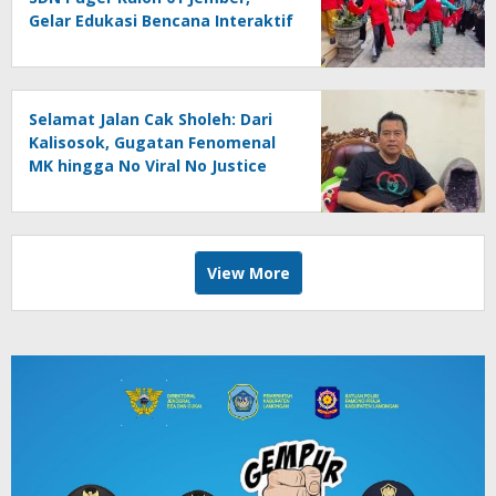
Gelar Edukasi Bencana Interaktif
Selamat Jalan Cak Sholeh: Dari
Kalisosok, Gugatan Fenomenal
MK hingga No Viral No Justice
View More