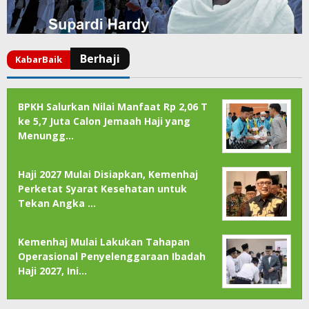
BPKH Salurkan Nilai Manfaat Rp 2,06 T
ke 5,7 Juta Calon Jemaah Haji yang
Menungg…
Haji 2027 Mulai Disiapkan, Kemenhaj
Perketat Syarat Kesehatan untuk
Tekan Angka …
Kemenhaj Mulai Lakukan Tahapan
Operasional Penyelenggaraan Ibadah
Haji 2027, Ini…