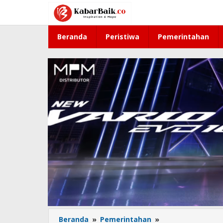
Lewati
ke
konten
Beranda
Peristiwa
Pemerintahan
Beranda
»
Pemerintahan
»
Desa