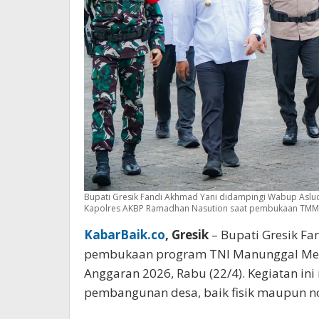
Bupati Gresik Fandi Akhmad Yani didampingi Wabup Asluch
Kapolres AKBP Ramadhan Nasution saat pembukaan TMM
KabarBaik.co
, Gresik
– Bupati Gresik F
pembukaan program TNI Manunggal Me
Anggaran 2026, Rabu (22/4). Kegiatan in
pembangunan desa, baik fisik maupun no