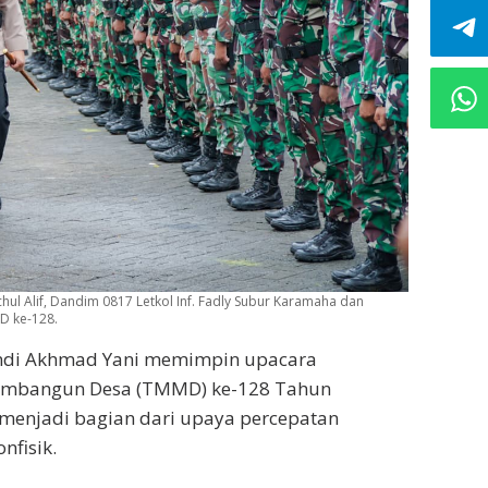
ul Alif, Dandim 0817 Letkol Inf. Fadly Subur Karamaha dan
D ke-128.
andi Akhmad Yani memimpin upacara
mbangun Desa (TMMD) ke-128 Tahun
i menjadi bagian dari upaya percepatan
nfisik.