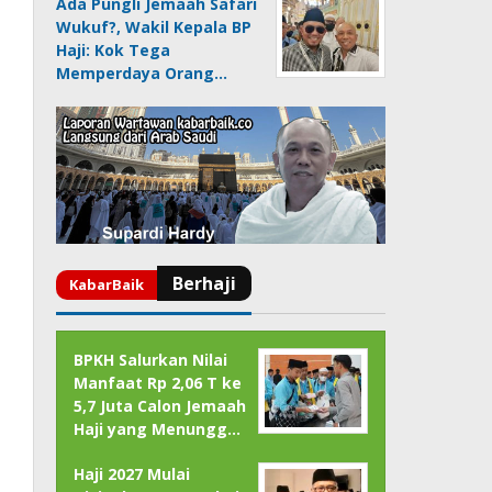
Ada Pungli Jemaah Safari
Wukuf?, Wakil Kepala BP
Haji: Kok Tega
Memperdaya Orang…
BPKH Salurkan Nilai
Manfaat Rp 2,06 T ke
5,7 Juta Calon Jemaah
Haji yang Menungg…
Haji 2027 Mulai