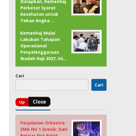
Disiapkan, Kemenhaj
Perketat Syarat
Kesehatan untuk
Tekan Angka …
Kemenhaj Mulai
Lakukan Tahapan
Operasional
Penyelenggaraan
Ibadah Haji 2027, Ini…
Cari
Cari
Perjalanan Orkestra
SMA NU 1 Gresik: Dari
Belajar Not Balok