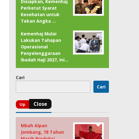
Disiapkan, Kemenhaj
Perketat Syarat
Kesehatan untuk
Tekan Angka …
Kemenhaj Mulai
Lakukan Tahapan
Operasional
Penyelenggaraan
Ibadah Haji 2027, Ini…
Cari
Cari
Mbah Alpan
Jombang, 78 Tahun
Masih Produksi