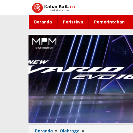
Lewati
ke
konten
Beranda
Peristiwa
Pemerintahan
Beranda
»
Olahraga
»
Hasil