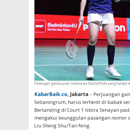
Pasangan ganda putri Indonesia Rachel/Febi yang tampil di
KabarBaik.co
, Jakarta
– Perjuangan gand
Setianingrum, harus terhenti di babak se
Bertanding di Court 1 Istora Senayan pad
mengakui keunggulan pasangan nomor sat
Liu Sheng Shu/Tan Ning.