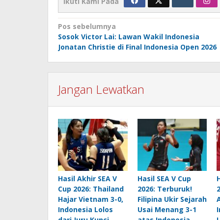
Ikuti Kami Pada
Navigasi
Pos sebelumnya
Sosok Victor Lai: Lawan Wakil Indonesia
pos
Jonatan Christie di Final Indonesia Open 2026
Jangan Lewatkan
Hasil Akhir SEA V
Hasil SEA V Cup
Cup 2026: Thailand
2026: Terburuk!
2
Hajar Vietnam 3-0,
Filipina Ukir Sejarah
Indonesia Lolos
Usai Menang 3-1
dari Juru Kunci
atas Indonesia