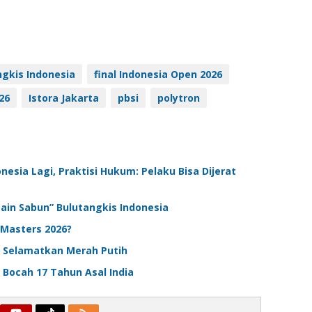
ngkis Indonesia
final Indonesia Open 2026
26
Istora Jakarta
pbsi
polytron
esia Lagi, Praktisi Hukum: Pelaku Bisa Dijerat
Main Sabun” Bulutangkis Indonesia
 Masters 2026?
a, Selamatkan Merah Putih
n Bocah 17 Tahun Asal India