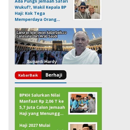
Ada Pungli Jemaah Safari
Wukuf?, Wakil Kepala BP
Haji: Kok Tega
Memperdaya Orang…
BPKH Salurkan Nilai
Manfaat Rp 2,06 T ke
5,7 Juta Calon Jemaah
Haji yang Menungg…
Haji 2027 Mulai