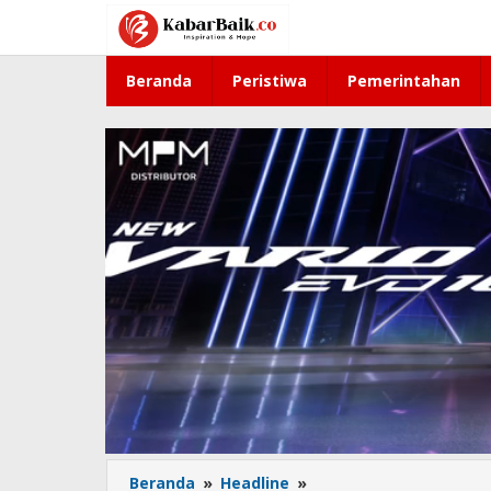
Lewati
ke
konten
Beranda
Peristiwa
Pemerintahan
Beranda
»
Headline
»
Hasil