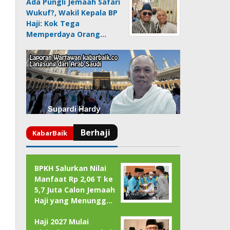
Ada Pungli Jemaah Safari
Wukuf?, Wakil Kepala BP
Haji: Kok Tega
Memperdaya Orang…
BPKH Salurkan Nilai
Manfaat Rp 2,06 T ke
5,7 Juta Calon Jemaah
Haji yang Menungg…
Haji 2027 Mulai