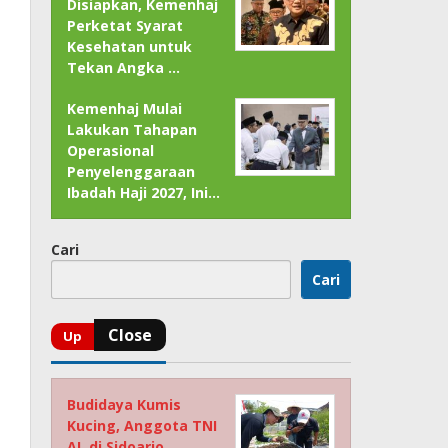
Disiapkan, Kemenhaj
Perketat Syarat
Kesehatan untuk
Tekan Angka …
Kemenhaj Mulai
Lakukan Tahapan
Operasional
Penyelenggaraan
Ibadah Haji 2027, Ini…
Cari
Cari
Budidaya Kumis
Kucing, Anggota TNI
AL di Sidoarjo