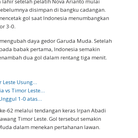
lahir setelah pelatih Nova Arianto mulai
sebelumnya disimpan di bangku cadangan.
g mencetak gol saat Indonesia menumbangkan
r 3-0.
i mengubah daya gedor Garuda Muda. Setelah
 pada babak pertama, Indonesia semakin
mbah dua gol dalam rentang tiga menit.
or Leste Usung…
ia vs Timor Leste…
 Unggul 1-0 atas…
 ke-62 melalui tendangan keras Irpan Abadi
gawang Timor Leste. Gol tersebut semakin
 Muda dalam menekan pertahanan lawan.