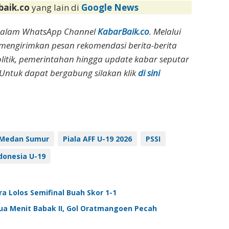
baik.co
yang lain di
Google News
dalam WhatsApp Channel
KabarBaik.co
. Melalui
 mengirimkan pesan rekomendasi berita-berita
olitik, pemerintahan hingga update kabar seputar
Untuk dapat bergabung silakan klik
di sini
Medan Sumur
Piala AFF U-19 2026
PSSI
donesia U-19
ra Lolos Semifinal Buah Skor 1-1
 Dua Menit Babak II, Gol Oratmangoen Pecah