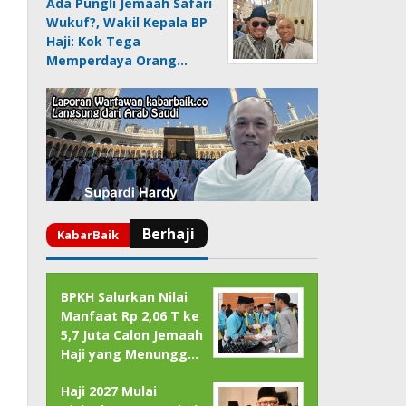
Ada Pungli Jemaah Safari
Wukuf?, Wakil Kepala BP
Haji: Kok Tega
Memperdaya Orang…
BPKH Salurkan Nilai
Manfaat Rp 2,06 T ke
5,7 Juta Calon Jemaah
Haji yang Menungg…
Haji 2027 Mulai