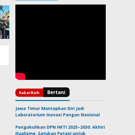
Jawa Timur Mantapkan Diri Jadi
Laboratorium Inovasi Pangan Nasional
Pengukuhkan DPN HKTI 2025–2030: Akhiri
Dualisme, Satukan Petani untuk