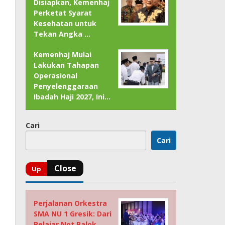
Disiapkan, Kemenhaj
Perketat Syarat
Kesehatan untuk
Tekan Angka …
Kemenhaj Mulai
Lakukan Tahapan
Operasional
Penyelenggaraan
Ibadah Haji 2027, Ini…
Cari
Cari
Perjalanan Orkestra
SMA NU 1 Gresik: Dari
Belajar Not Balok