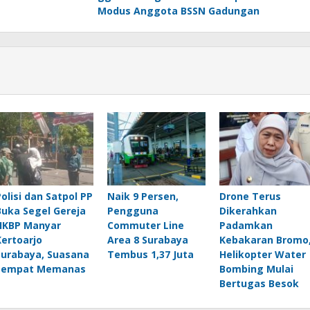
Modus Anggota BSSN Gadungan
Polisi dan Satpol PP
Naik 9 Persen,
Drone Terus
Buka Segel Gereja
Pengguna
Dikerahkan
HKBP Manyar
Commuter Line
Padamkan
Kertoarjo
Area 8 Surabaya
Kebakaran Bromo
Surabaya, Suasana
Tembus 1,37 Juta
Helikopter Water
Sempat Memanas
Bombing Mulai
Bertugas Besok