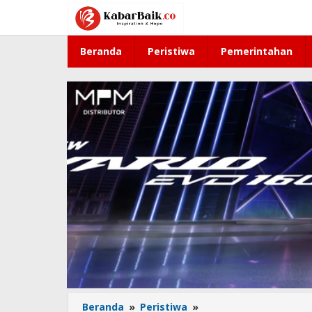
Lewati
ke
konten
Beranda
Peristiwa
Pemerintahan
Beranda
»
Peristiwa
»
Kapolres