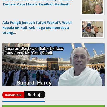
Terbaru Cara Masuk Raudhah Madinah
Ada Pungli Jemaah Safari Wukuf?, Wakil
Kepala BP Haji: Kok Tega Memperdaya
Orang…