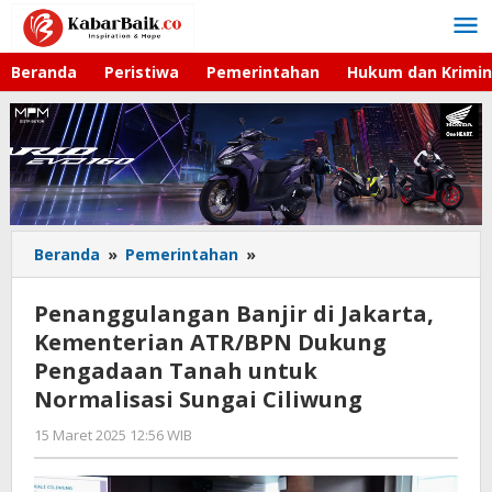
Lewati
ke
konten
Beranda
Peristiwa
Pemerintahan
Hukum dan Krimin
Beranda
»
Pemerintahan
»
Penanggulangan
Banjir
di
Penanggulangan Banjir di Jakarta,
Jakarta,
Kementerian ATR/BPN Dukung
Kementerian
Pengadaan Tanah untuk
ATR/BPN
Dukung
Normalisasi Sungai Ciliwung
Pengadaan
15 Maret 2025 12:56 WIB
oleh
Tanah
Gagah
untuk
Saputra
Normalisasi