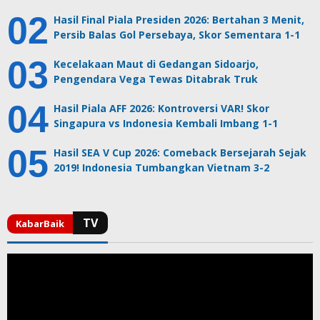
Hasil Final Piala Presiden 2026: Bertahan 3 Menit,
Persib Balas Gol Persebaya, Skor Sementara 1-1
Kecelakaan Maut di Gedangan Sidoarjo,
Pengendara Vega Tewas Ditabrak Truk
Hasil Piala AFF 2026: Kontroversi VAR! Skor
Singapura vs Indonesia Kembali Imbang 1-1
Hasil SEA V Cup 2026: Comeback Bersejarah Sejak
2019! Indonesia Tumbangkan Vietnam 3-2