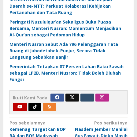
Daerah se-NTT: Perkuat Kolaborasi Kebijakan
Pertanahan dan Tata Ruang
Peringati Nuzululqur’an Sekaligus Buka Puasa
Bersama, Menteri Nusron: Momentum Menjadikan
Al-Qur’an sebagai Pedoman Hidup
Menteri Nusron Sebut Ada 796 Pelanggaran Tata
Ruang di Jabodetabek-Punjur, Secara Tidak
Langsung Sebabkan Banjir
Pemerintah Tetapkan 87 Persen Lahan Baku Sawah
sebagai LP2B, Menteri Nusron: Tidak Boleh Diubah
Fungsi
Ikuti Kami Pada
Navigasi
Pos sebelumnya
Pos berikutnya
Kemenag Targetkan BOP
Nasdem Jember Menilai
pos
RA dan BOS Madrasah
Gus Fawait-Djoko Masih