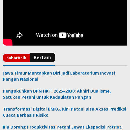
Jawa Timur Mantapkan Diri Jadi Laboratorium Inovasi
Pangan Nasional
Pengukuhkan DPN HKTI 2025–2030: Akhiri Dualisme,
Satukan Petani untuk Kedaulatan Pangan
Transformasi Digital BMKG, Kini Petani Bisa Akses Prediksi
Cuaca Berbasis Risiko
IPB Dorong Produktivitas Petani Lewat Ekspedisi Patriot,