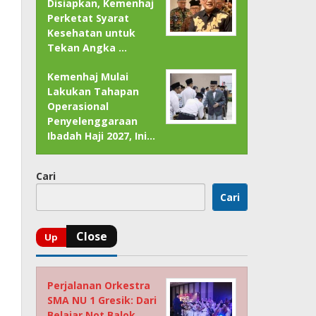
Disiapkan, Kemenhaj
Perketat Syarat
Kesehatan untuk
Tekan Angka …
Kemenhaj Mulai
Lakukan Tahapan
Operasional
Penyelenggaraan
Ibadah Haji 2027, Ini…
Cari
Cari
Perjalanan Orkestra
SMA NU 1 Gresik: Dari
Belajar Not Balok