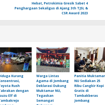
Hebat, Petrokimia Gresik Sabet 4
Penghargaan Sekaligus di Ajang 3th TJSL &
CSR Award 2023
Diduga Kurang
Warga Lintas
Panitia Muktamar
Konsentrasi,
Agama di Jombang
NU Sediakan 25
Toyota Rush
Deklarasi Dukung
Ribu Cangkir Kopi
Tabrakan dengan
Muktamar NU,
Gratis di
suzu Elf di
Tegaskan
Tambakberas
Tambakrejo
Semangat
Jombang