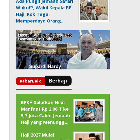
Ada Pungli Jemaah Safari
Wukuf?, Wakil Kepala BP
Haji: Kok Tega
Memperdaya Orang…
BPKH Salurkan Nilai
Manfaat Rp 2,06 T ke
5,7 Juta Calon Jemaah
Haji yang Menungg…
Haji 2027 Mulai