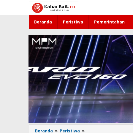
Lewati
ke
konten
Beranda
Peristiwa
Pemerintahan
Beranda
»
Peristiwa
»
Peringati