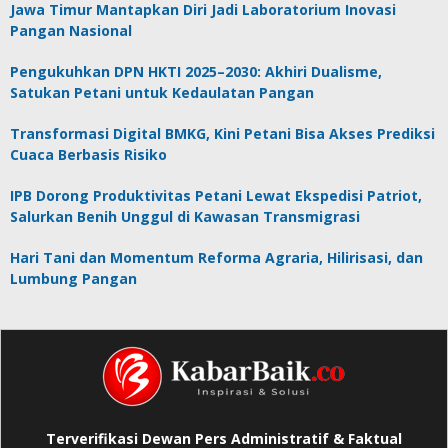
Jawa Timur Mantapkan Diri Jadi Laboratorium Inovasi
Pangan Nasional
Pengukuhkan DPN HKTI 2025–2030: Akhiri Dualisme,
Satukan Petani untuk Kedaulatan Pangan
Transformasi Digital BMKG, Kini Petani Bisa Akses Prediksi
Cuaca Berbasis Risiko
IPB Dorong Produktivitas Petani Lewat Ekspedisi Patriot,
Salurkan Benih Unggul di Kawasan Transmigrasi
Hari Tani dan Momentum Reforma Agraria, Hilirisasi, dan
Lumbung Pangan
Terverifikasi Dewan Pers Administratif & Faktual