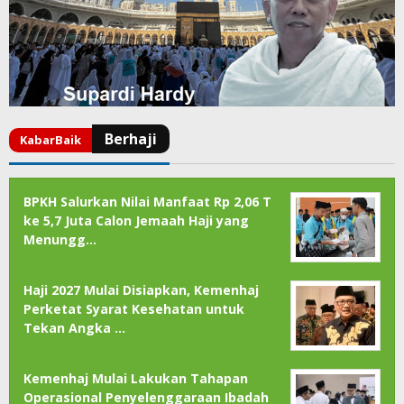
BPKH Salurkan Nilai Manfaat Rp 2,06 T
ke 5,7 Juta Calon Jemaah Haji yang
Menungg…
Haji 2027 Mulai Disiapkan, Kemenhaj
Perketat Syarat Kesehatan untuk
Tekan Angka …
Kemenhaj Mulai Lakukan Tahapan
Operasional Penyelenggaraan Ibadah