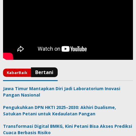
Jawa Timur Mantapkan Diri Jadi Laboratorium Inovasi
Pangan Nasional
Pengukuhkan DPN HKTI 2025–2030: Akhiri Dualisme,
Satukan Petani untuk Kedaulatan Pangan
Transformasi Digital BMKG, Kini Petani Bisa Akses Prediksi
Cuaca Berbasis Risiko