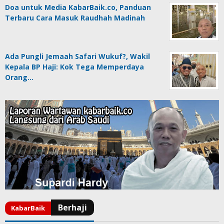
Doa untuk Media KabarBaik.co, Panduan
Terbaru Cara Masuk Raudhah Madinah
Ada Pungli Jemaah Safari Wukuf?, Wakil
Kepala BP Haji: Kok Tega Memperdaya
Orang…