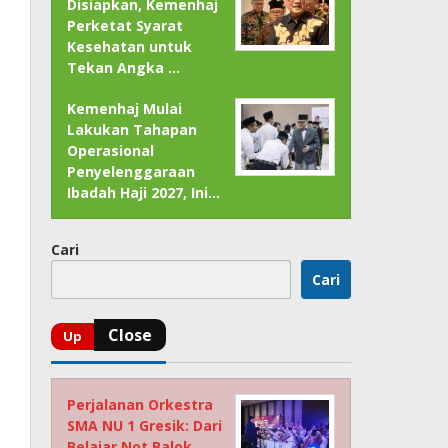
Disiapkan, Kemenhaj
Perketat Syarat
Kesehatan untuk
Tekan Angka …
Kemenhaj Mulai
Lakukan Tahapan
Operasional
Penyelenggaraan
Ibadah Haji 2027, Ini…
Cari
Cari
Perjalanan Orkestra
SMA NU 1 Gresik: Dari
Belajar Not Balok