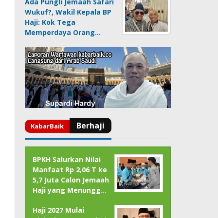
Ada Pungli Jemaah Safari
Wukuf?, Wakil Kepala BP
Haji: Kok Tega
Memperdaya Orang…
BPKH Salurkan Nilai
Manfaat Rp 2,06 T ke
5,7 Juta Calon Jemaah
Haji yang Menungg…
Haji 2027 Mulai