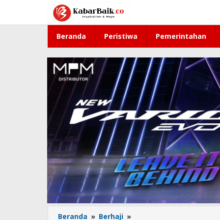
Lewati
ke
konten
Beranda
Peristiwa
Pemerintahan
Beranda
»
Berhaji
»
Pertamina