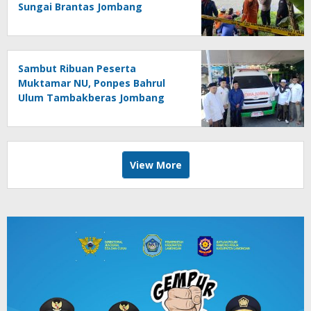
Sungai Brantas Jombang
Sambut Ribuan Peserta
Muktamar NU, Ponpes Bahrul
Ulum Tambakberas Jombang
Terima Wakaf Dua Ambulans
dari YANMU
View More