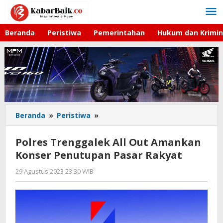
Lewati
ke
konten
Beranda
Peristiwa
Pemerintahan
Hukum dan Krimin
Beranda
»
Peristiwa
»
Polres
Trenggalek
All
Polres Trenggalek All Out Amankan
Out
Konser Penutupan Pasar Rakyat
Amankan
Konser
29 Agustus 2023 23:30 WIB
oleh
Penutupan
Kabar
Pasar
Baik
Rakyat
02