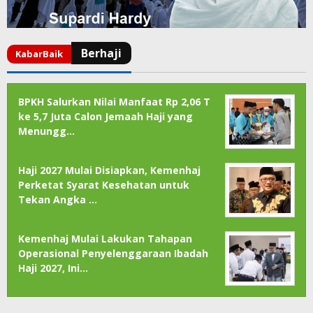
BPKH Salurkan Nilai Manfaat Rp 2,06 T
ke 5,7 Juta Calon Jemaah Haji yang
Menungg…
Haji 2027 Mulai Disiapkan, Kemenhaj
Perketat Syarat Kesehatan untuk
Tekan Angka …
Kemenhaj Mulai Lakukan Tahapan
Operasional Penyelenggaraan Ibadah
Haji 2027, Ini…