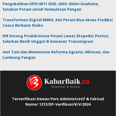
Pengukuhkan DPN HKTI 2025–2030: Akhiri Dualisme,
Satukan Petani untuk Kedaulatan Pangan
Transformasi Digital BMKG, Kini Petani Bisa Akses Prediksi
Cuaca Berbasis Risiko
IPB Dorong Produktivitas Petani Lewat Ekspedisi Patriot,
Salurkan Benih Unggul di Kawasan Transmigrasi
Hari Tani dan Momentum Reforma Agraria, Hilirisasi, dan
Lumbung Pangan
Terverifikasi Dewan Pers Administratif & Faktual
Nomor 1213/DP-Verifikasi/K/V/2024